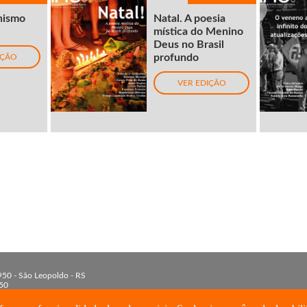
nismo
Natal. A poesia
mística do Menino
Deus no Brasil
profundo
IÇÃO
VER EDIÇÃO
 950 - São Leopoldo - RS
50
 3590-8213
isinos.br