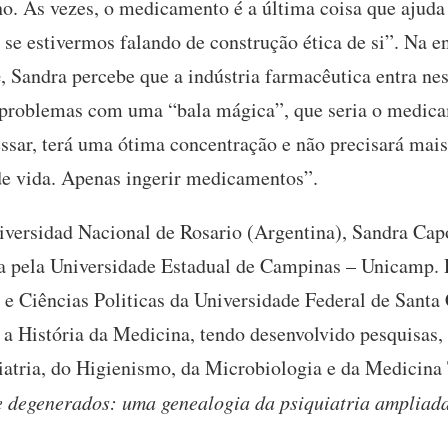
ho. Às vezes, o medicamento é a última coisa que ajud
 se estivermos falando de construção ética de si”. Na en
e
, Sandra percebe que a indústria farmacêutica entra n
s problemas com uma “bala mágica”, que seria o medic
essar, terá uma ótima concentração e não precisará mais 
e vida. Apenas ingerir medicamentos”.
versidad Nacional de Rosario (Argentina), Sandra Cap
ia pela Universidade Estadual de Campinas – Unicamp. 
e Ciências Politicas da Universidade Federal de Santa
e a História da Medicina, tendo desenvolvido pesquisas, 
uiatria, do Higienismo, da Microbiologia e da Medicina 
e degenerados: uma genealogia da psiquiatria ampliad