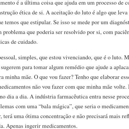
amento é a última coisa que ajuda em um processo de co
strução ética de si. A aceitação do luto é algo que lev
 temos que estipular. Se isso se mede por um diagnóst
 problema que poderia ser resolvido por si, com paci
ticas de cuidado.
essoal, simples, que estou vivenciando, que é o luto. 
sugerem para tomar algum remédio que ajude a aplacar
 era minha mãe. O que vou fazer? Tenho que elaborar es
medicamentos não vou fazer com que minha mãe volte. 
o dia a dia. A indústria farmacêutica entra nesse pro
oblemas com uma “bala mágica”, que seria o medicament
r, terá uma ótima concentração e não precisará mais ref
da. Apenas ingerir medicamentos.