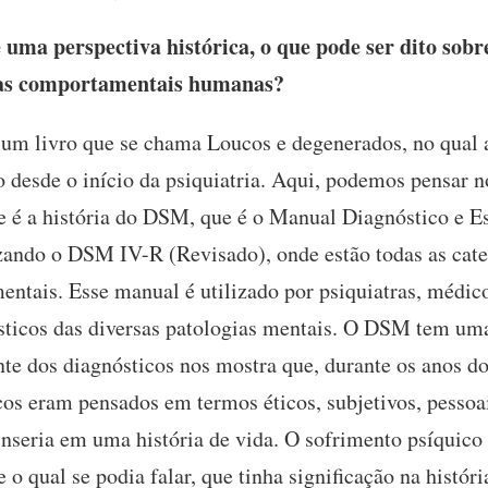
uma perspectiva histórica, o que pode ser dito sobr
ias comportamentais humanas?
um livro que se chama Loucos e degenerados, no qual 
 desde o início da psiquiatria. Aqui, podemos pensar n
e é a história do DSM, que é o Manual Diagnóstico e Es
zando o DSM IV-R (Revisado), onde estão todas as categ
entais. Esse manual é utilizado por psiquiatras, médicos
sticos das diversas patologias mentais. O DSM tem uma 
nte dos diagnósticos nos mostra que, durante os anos d
cos eram pensados em termos éticos, subjetivos, pessoai
 inseria em uma história de vida. O sofrimento psíquic
e o qual se podia falar, que tinha significação na histór