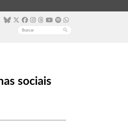
search
mas sociais