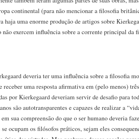
lmente também leram algumas partes de suas obras, mas 
uropa continental (para não mencionar a filosofia britâ
a haja uma enorme produção de artigos sobre Kierkega
 não exercem influência sobre a corrente principal da fi
egaard deveria ter uma influência sobre a filosofia m
e receber uma resposta afirmativa em (pelo menos) três 
das por Kierkegaard deveriam servir de desafio para to
os são autotransparentes e capazes de realizar a “vida
em em sua compreensão do que o ser humano deveria fazer
 se ocupam os filósofos práticos, sejam eles consequenc