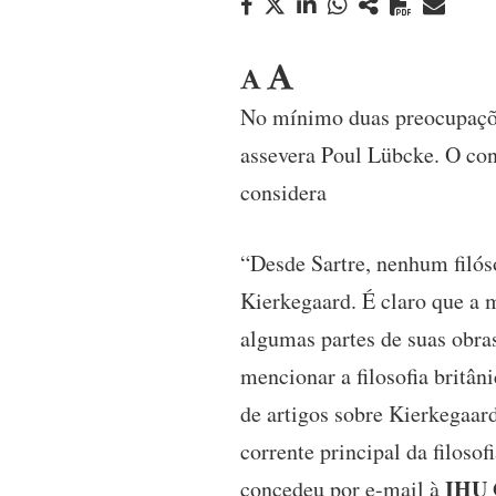
No mínimo duas preocupações
assevera Poul Lübcke. O conf
considera
“Desde Sartre, nenhum filós
Kierkegaard. É claro que a 
algumas partes de suas obras
mencionar a filosofia brit
de artigos sobre Kierkegaard
corrente principal da filoso
IHU 
concedeu por e-mail à