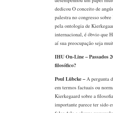
desempenhou um papel muito
dedicou O conceito de angús
palestra no congresso sobre 
pela ontologia de Kierkegaa
internacional, é óbvio que H
aí sua preocupação seja muit
IHU On-Line – Passados 20
filosófico?
Poul Lübcke –
A pergunta de
em termos factuais ou normat
Kierkegaard sobre a filosofi
importante parece ter sido e