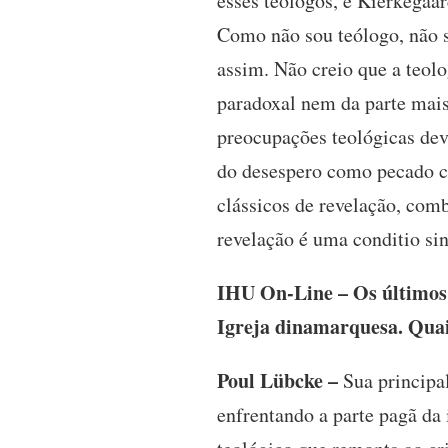
esses teólogos, e Kierkegaard
Como não sou teólogo, não s
assim. Não creio que a teol
paradoxal nem da parte mais
preocupações teológicas dev
do desespero como pecado co
clássicos de revelação, comb
revelação é uma conditio sin
IHU On-Line – Os últimos 
Igreja dinamarquesa. Quai
Poul Lübcke –
Sua principal
enfrentando a parte pagã da