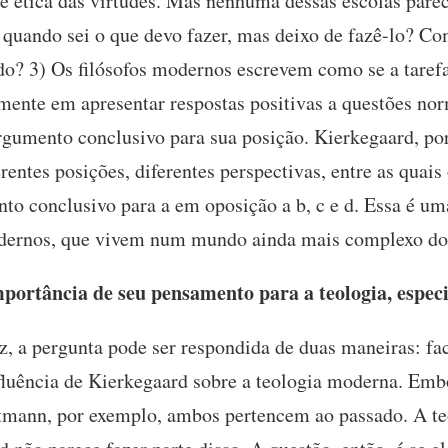
e ética das virtudes. Mas nenhuma dessas escolas parec
 quando sei o que devo fazer, mas deixo de fazê-lo? C
? 3) Os filósofos modernos escrevem como se a tarefa i
lmente em apresentar respostas positivas a questões no
rgumento conclusivo para sua posição. Kierkegaard, po
ferentes posições, diferentes perspectivas, entre as quai
nto conclusivo para a em oposição a b, c e d. Essa é uma
modernos, que vivem num mundo ainda mais complexo do
portância de seu pensamento para a teologia, espec
, a pergunta pode ser respondida de duas maneiras: fa
fluência de Kierkegaard sobre a teologia moderna. Emb
ultmann, por exemplo, ambos pertencem ao passado. A t