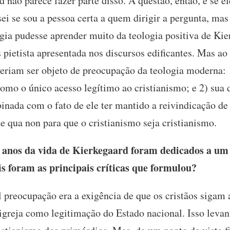
 não parece fazer parte disso. A questão, então, é se ele
ei se sou a pessoa certa a quem dirigir a pergunta, m
ogia pudesse aprender muito da teologia positiva de Ki
 pietista apresentada nos discursos edificantes. Mas a
eriam ser objeto de preocupação da teologia moderna: 1
mo o único acesso legítimo ao cristianismo; e 2) sua 
inada com o fato de ele ter mantido a reivindicação de
e qua non para que o cristianismo seja cristianismo.
anos da vida de Kierkegaard foram dedicados a um
s foram as principais críticas que formulou?
 preocupação era a exigência de que os cristãos sigam 
 igreja como legitimação do Estado nacional. Isso leva