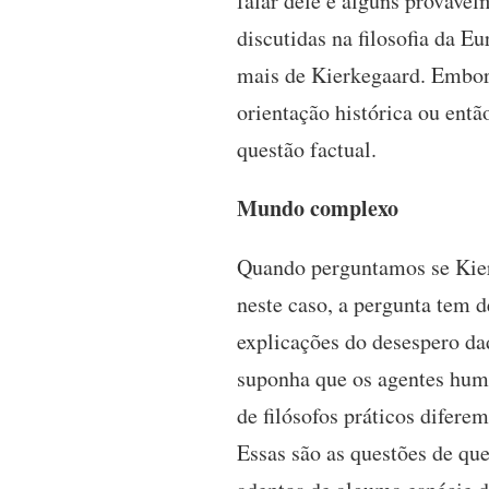
falar dele e alguns provave
discutidas na filosofia da E
mais de Kierkegaard. Embor
orientação histórica ou então
questão factual.
Mundo complexo
Quando perguntamos se Kierk
neste caso, a pergunta tem d
explicações do desespero da
suponha que os agentes human
de filósofos práticos difer
Essas são as questões de que