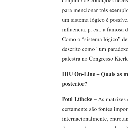
conjunto de condições neces
para mencionar três exemplo
um sistema lógico é possíve
influencia, p. ex., a famosa
Como o “sistema lógico” defi
descrito como “um paradoxo”
palestra no Congresso Kierk
IHU On-Line – Quais as ma
posterior?
Poul Lübcke –
As matrizes s
certamente são fontes impor
internacionalmente, entreta