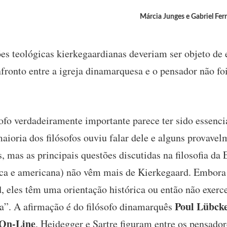
Márcia Junges e Gabriel Fer
 teológicas kierkegaardianas deveriam ser objeto de 
ronto entre a igreja dinamarquesa e o pensador não foi
ofo verdadeiramente importante parece ter sido essenci
maioria dos filósofos ouviu falar dele e alguns provav
, mas as principais questões discutidas na filosofia da
ânica e americana) não vêm mais de Kierkegaard. Embor
, eles têm uma orientação histórica ou então não exerc
Poul Lübck
fia”. A afirmação é do filósofo dinamarquês
On-Line
. Heidegger e Sartre figuram entre os pensado