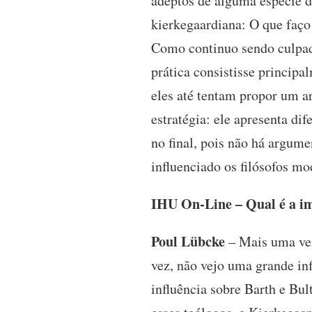
adeptos de alguma espécie d
kierkegaardiana: O que faço
Como continuo sendo culpado
prática consistisse principa
eles até tentam propor um a
estratégia: ele apresenta di
no final, pois não há argume
influenciado os filósofos 
IHU On-Line – Qual é a im
Poul Lübcke
– Mais uma vez
vez, não vejo uma grande in
influência sobre Barth e B