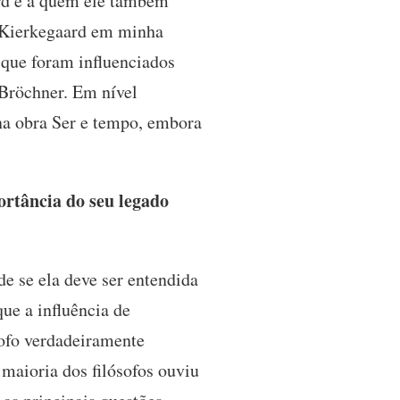
rd e a quem ele também
e Kierkegaard em minha
 que foram influenciados
 Bröchner. Em nível
 na obra Ser e tempo, embora
rtância do seu legado
e se ela deve ser entendida
ue a influência de
sofo verdadeiramente
 maioria dos filósofos ouviu