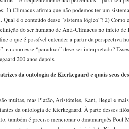
sárias – e frequentemente não percebidas – para seu pe
s: 1) Climacus afirma que não podemos ter um sistema 
l. Qual é o conteúdo desse “sistema lógico”? 2) Como e
 definição do ser humano de Anti-Climacus no início de
ne o que é possível entender a partir da perspectiva h
, e como esse “paradoxo” deve ser interpretado? Esses
egaard 200 anos depois.
trizes da ontologia de Kierkegaard e quais seus des
ão muitas, mas Platão, Aristóteles, Kant, Hegel e mai
tantes da ontologia de Kierkegaard. À parte desses filó
nto, também é preciso mencionar o dinamarquês Poul M