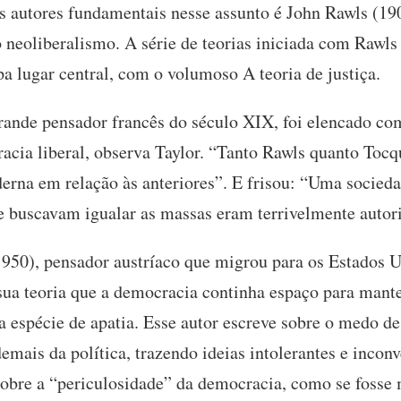
 autores fundamentais nesse assunto é John Rawls (19
 neoliberalismo. A série de teorias iniciada com Rawls
upa lugar central, com o volumoso A teoria de justiça.
rande pensador francês do século XIX, foi elencado co
cia liberal, observa Taylor. “Tanto Rawls quanto Tocq
erna em relação às anteriores”. E frisou: “Uma socieda
 buscavam igualar as massas eram terrivelmente autori
50), pensador austríaco que migrou para os Estados U
sua teoria que a democracia continha espaço para mant
 espécie de apatia. Esse autor escreve sobre o medo de
emais da política, trazendo ideias intolerantes e incon
bre a “periculosidade” da democracia, como se fosse 