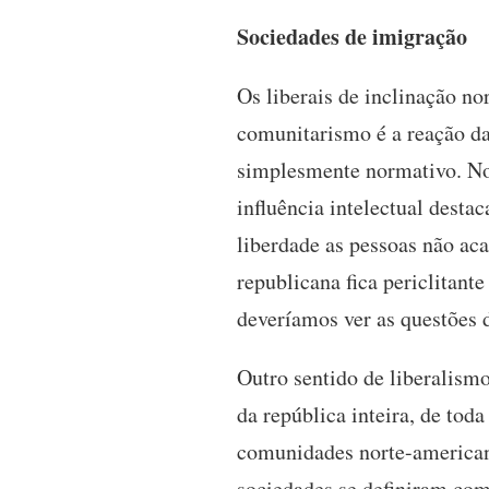
Sociedades de imigração
Os liberais de inclinação n
comunitarismo é a reação das
simplesmente normativo. No
influência intelectual dest
liberdade as pessoas não ac
republicana fica periclitan
deveríamos ver as questões 
Outro sentido de liberalism
da república inteira, de to
comunidades norte-american
sociedades se definiram com