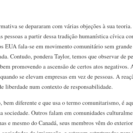
ormativa se depararam com várias objeções à sua teoria.
 pessoas a partir dessa tradição humanística cívica co
s EUA fala-se em movimento comunitário sem grande 
acada. Contudo, pondera Taylor, temos que observar de 
abem promovendo a ascensão de certos atos negativos.
te quando se elevam empresas em vez de pessoas. A reaç
de liberdade num contexto de responsabilidade.
o, bem diferente e que usa o termo comunitarismo, é a
da a sociedade. Outros falam em comunidades culturalme
as e mesmo do Canadá, seus membros vêm do exterior.
 sociedades de imigração, e estavam estruturadas para 