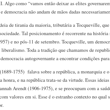
II. Algo como “vamos então deixar as elites governarem
 e democracia não andam de mãos dadas necessariame
eia de tirania da maioria, tributária a Tocqueville, que
 sociedade. Tal posicionamento é recorrente na históri
957) e no pós-11 de setembro. Tocqueville, um democra
 liberalismo. Toda a tradição que chamamos de republi
 democracia autogovernante a encontrar condições para
1689-1755) falava sobre a república, a monarquia e o
honra, e na república trata-se da virtude. Essas ideia
annah Arendt (1906-1975), e se preocupam com a saú
com valores em si. Esse é o estranho contexto no qual s
r.