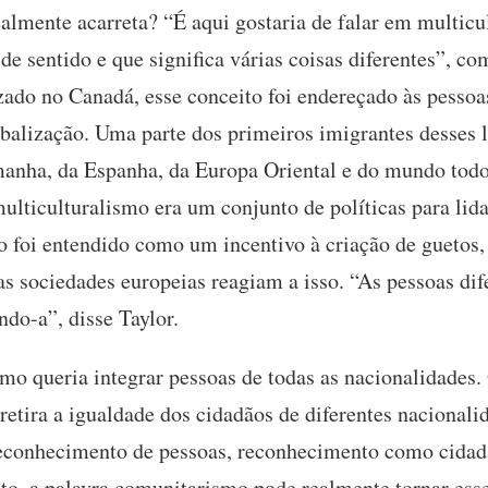
almente acarreta? “É aqui gostaria de falar em multic
e sentido e que significa várias coisas diferentes”, co
lizado no Canadá, esse conceito foi endereçado às pesso
balização. Uma parte dos primeiros imigrantes desses l
lemanha, da Espanha, da Europa Oriental e do mundo todo
multiculturalismo era um conjunto de políticas para lid
o foi entendido como um incentivo à criação de guetos, 
s sociedades europeias reagiam a isso. “As pessoas dif
ndo-a”, disse Taylor.
o queria integrar pessoas de todas as nacionalidades. 
retira a igualdade dos cidadãos de diferentes nacional
 reconhecimento de pessoas, reconhecimento como cida
o, a palavra comunitarismo pode realmente tornar ess