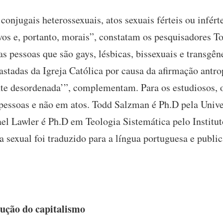
onjugais heterossexuais, atos sexuais férteis ou inférte
vos e, portanto, morais”, constatam os pesquisadores 
s pessoas que são gays, lésbicas, bissexuais e transgê
stadas da Igreja Católica por causa da afirmação antro
te desordenada’”, complementam. Para os estudiosos, o
essoas e não em atos. Todd Salzman é Ph.D pela Unive
el Lawler é Ph.D em Teologia Sistemática pelo Institu
a sexual foi traduzido para a língua portuguesa e publi
ução do capitalismo