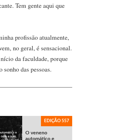
icante. Tem gente aqui que
inha profissão atualmente,
em, no geral, é sensacional.
início da faculdade, porque
o sonho das pessoas.
EDIÇÃO 557
O veneno
automático e