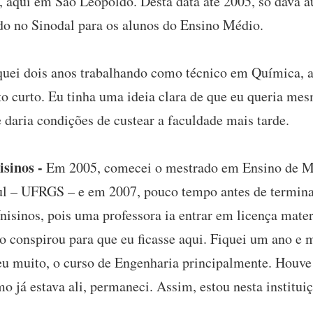
l, aqui em São Leopoldo. Desta data até 2005, só dava 
do no Sinodal para os alunos do Ensino Médio.
quei dois anos trabalhando como técnico em Química, 
o curto. Eu tinha uma ideia clara de que eu queria mesm
daria condições de custear a faculdade mais tarde.
sinos -
Em 2005, comecei o mestrado em Ensino de Ma
l – UFRGS – e em 2007, pouco tempo antes de terminar
nisinos, pois uma professora ia entrar em licença mater
so conspirou para que eu ficasse aqui. Fiquei um ano e 
eu muito, o curso de Engenharia principalmente. Houve
 já estava ali, permaneci. Assim, estou nesta instituiç