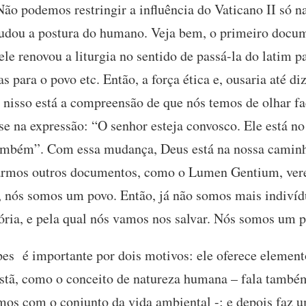
ão podemos restringir a influência do Vaticano II só 
dou a postura do humano. Veja bem, o primeiro docu
e renovou a liturgia no sentido de passá-la do latim p
s para o povo etc. Então, a força ética e, ousaria até diz
isso está a compreensão de que nós temos de olhar fac
se na expressão: “O senhor esteja convosco. Ele está n
 também”. Com essa mudança, Deus está na nossa caminh
isarmos outros documentos, como o Lumen Gentium, ver
a, nós somos um povo. Então, já não somos mais indiv
tória, e pela qual nós vamos nos salvar. Nós somos um
s é importante por dois motivos: ele oferece elemento
istã, como o conceito de natureza humana – fala també
os com o conjunto da vida ambiental -; e depois faz um