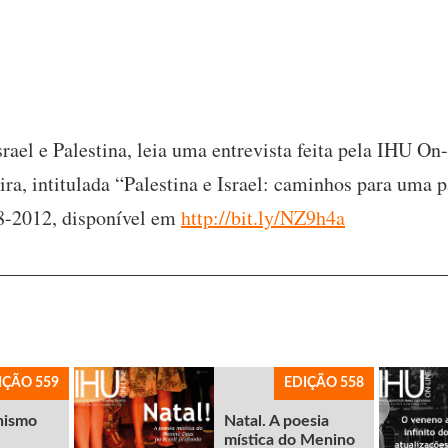
srael e Palestina, leia uma entrevista feita pela IHU O
ra, intitulada “Palestina e Israel: caminhos para uma p
8-2012, disponível em
http://bit.ly/NZ9h4a
IÇÃO 559
EDIÇÃO 558
nismo
Natal. A poesia
mística do Menino