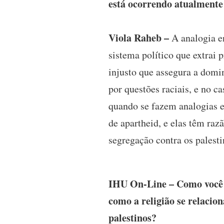
está ocorrendo atualment
Viola Raheb –
A analogia en
sistema político que extrai 
injusto que assegura a domi
por questões raciais, e no c
quando se fazem analogias en
de apartheid, e elas têm raz
segregação contra os palesti
IHU On-Line – Como você e
como a religião se relacio
palestinos?