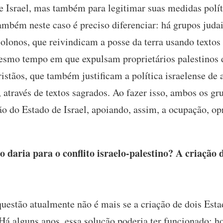
de Israel, mas também para legitimar suas medidas polít
também neste caso é preciso diferenciar: há grupos judai
olonos, que reivindicam a posse da terra usando texto
mesmo tempo em que expulsam proprietários palestinos
cristãos, que também justificam a política israelense de
, através de textos sagrados. Ao fazer isso, ambos os gr
ão do Estado de Israel, apoiando, assim, a ocupação, opr
daria para o conflito israelo-palestino? A criação 
uestão atualmente não é mais se a criação de dois Estad
 Há alguns anos, essa solução poderia ter funcionado; h