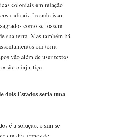
icas coloniais em relação
cos radicais fazendo isso,
s sagrados como se fossem
 de sua terra. Mas também há
 assentamentos em terra
upos vão além de usar textos
essão e injustiça.
de dois Estados seria uma
os é a solução, e sim se
oje em dia, temos de