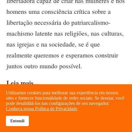
libertadora capaz de criar nas mulheres e nos
homens uma consciência crítica sobre a
libertação necessária do patriarcalismo-
machismo latente nas religiões, nas culturas,
nas igrejas e na sociedade, se é que
realmente queremos e esperamos construir
juntos outro mundo possível.
Leia mais...
Utilizamos cookies para melhorar sua experiência em nossos
>> Confira o artigo “Espiritualidade
sites e fornecer funcionalidade de redes sociais. Se desejar, você
pode desabilitá-los nas configurações de seu navegador.
Conheça nossa Política de Privacidade
libertadora”, de autoria de Marilú Rojas,
publicado nas Notícias do Dia do sítio do
Entendi
brightness_high
share