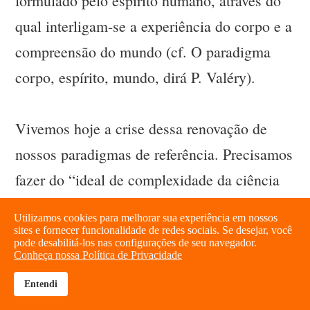
formulado pelo espírito humano, através do
qual interligam-se a experiência do corpo e a
compreensão do mundo (cf. O paradigma
corpo, espírito, mundo, dirá P. Valéry).
Vivemos hoje a crise dessa renovação de
nossos paradigmas de referência. Precisamos
fazer do “ideal de complexidade da ciência
contemporânea aquele da restauração da
Utilizamos cookies para melhorar sua experiência em nossos
solidariedade entre todos os fenômenos”,
sites e fornecer funcionalidade de redes sociais. Se desejar, você
pode desabilitá-los nas configurações de seu navegador.
lembrou G. Bachelard. Não mais separar o
Conheça nossa Política de Privacidade
fazer e o compreender significa também
Entendi
brightness_high
share
entender que “o cientista torna-se cego sem