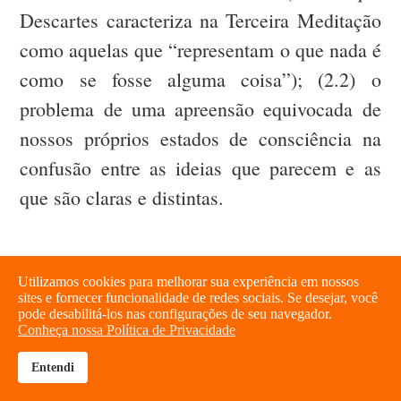
Descartes caracteriza na Terceira Meditação
como aquelas que “representam o que nada é
como se fosse alguma coisa”); (2.2) o
problema de uma apreensão equivocada de
nossos próprios estados de consciência na
confusão entre as ideias que parecem e as
que são claras e distintas.
Apenas ficções
Utilizamos cookies para melhorar sua experiência em nossos
sites e fornecer funcionalidade de redes sociais. Se desejar, você
pode desabilitá-los nas configurações de seu navegador.
Conheça nossa Política de Privacidade
A solução de Spinoza, por sua vez, parte de
Entendi
uma crítica radical da explicação cartesiana.
brightness_high
share