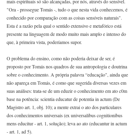
mais espirituais só são alcançadas, por nós, através do sensível.
"Ora - prossegue Tomás -, tudo o que nesta vida conhecemos, é
conhecido por comparação com as coisas sensíveis naturais".
Esta é a razão pela qual o sentido extensivo e metafórico está
presente na linguagem de modo muito mais amplo e intenso do
que, à primeira vista, poderíamos supor.
O problema do ensino, como não poderia deixar de ser, é
proposto por Tomás nos quadros de sua antropologia e doutrina
sobre o conhecimento. A própria palavra “educação", ainda que
não apareça em Tomás, é como que sugerida diversas vezes em
suas análises: trata-se de um eduzir o conhecimento em ato c0m
base na potência: scientia educatur de potentia in actum (De
Magistro art. 1, obj. 10); a mente extrai o ato dos particulares
dos conhecimentos universais (ex universalibus cognitionibus
mens educitur - art. 1, solução); leva ao ato (educantur in actum
- art. 1, ad 5).