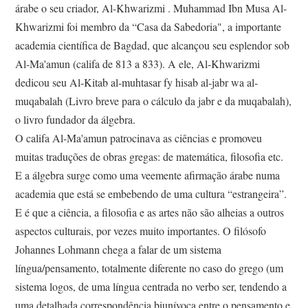
árabe o seu criador, Al-Khwarizmi . Muhammad Ibn Musa Al-
Khwarizmi foi membro da “Casa da Sabedoria", a importante
academia científica de Bagdad, que alcançou seu esplendor sob
Al-Ma'amun (califa de 813 a 833). A ele, Al-Khwarizmi
dedicou seu Al-Kitab al-muhtasar fy hisab al-jabr wa al-
muqabalah (Livro breve para o cálculo da jabr e da muqabalah),
o livro fundador da álgebra.
O califa Al-Ma'amun patrocinava as ciências e promoveu
muitas traduções de obras gregas: de matemática, filosofia etc.
E a álgebra surge como uma veemente afirmação árabe numa
academia que está se embebendo de uma cultura “estrangeira”.
E é que a ciência, a filosofia e as artes não são alheias a outros
aspectos culturais, por vezes muito importantes. O filósofo
Johannes Lohmann chega a falar de um sistema
língua/pensamento, totalmente diferente no caso do grego (um
sistema logos, de uma língua centrada no verbo ser, tendendo a
uma detalhada correspondência biunívoca entre o pensamento e