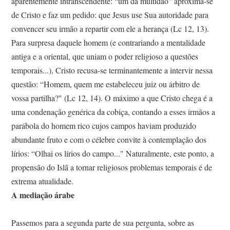
aparentemente intranscendente: “um da multidão" aproxima-se
de Cristo e faz um pedido: que Jesus use Sua autoridade para
convencer seu irmão a repartir com ele a herança (Lc 12, 13).
Para surpresa daquele homem (e contrariando a mentalidade
antiga e a oriental, que uniam o poder religioso a questões
temporais...), Cristo recusa-se terminantemente a intervir nessa
questão: “Homem, quem me estabeleceu juiz ou árbitro de
vossa partilha?" (Lc 12, 14). O máximo a que Cristo chega é a
uma condenação genérica da cobiça, contando a esses irmãos a
parábola do homem rico cujos campos haviam produzido
abundante fruto e com o célebre convite à contemplação dos
lírios: “Olhai os lírios do campo..." Naturalmente, este ponto, a
propensão do Islã a tornar religiosos problemas temporais é de
extrema atualidade.
A mediação árabe
Passemos para a segunda parte de sua pergunta, sobre as