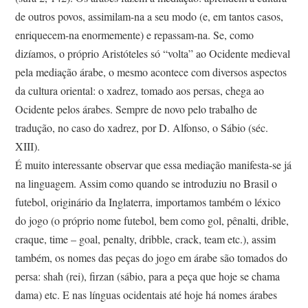
de outros povos, assimilam-na a seu modo (e, em tantos casos,
enriquecem-na enormemente) e repassam-na. Se, como
dizíamos, o próprio Aristóteles só “volta” ao Ocidente medieval
pela mediação árabe, o mesmo acontece com diversos aspectos
da cultura oriental: o xadrez, tomado aos persas, chega ao
Ocidente pelos árabes. Sempre de novo pelo trabalho de
tradução, no caso do xadrez, por D. Alfonso, o Sábio (séc.
XIII).
É muito interessante observar que essa mediação manifesta-se já
na linguagem. Assim como quando se introduziu no Brasil o
futebol, originário da Inglaterra, importamos também o léxico
do jogo (o próprio nome futebol, bem como gol, pênalti, drible,
craque, time – goal, penalty, dribble, crack, team etc.), assim
também, os nomes das peças do jogo em árabe são tomados do
persa: shah (rei), firzan (sábio, para a peça que hoje se chama
dama) etc. E nas línguas ocidentais até hoje há nomes árabes