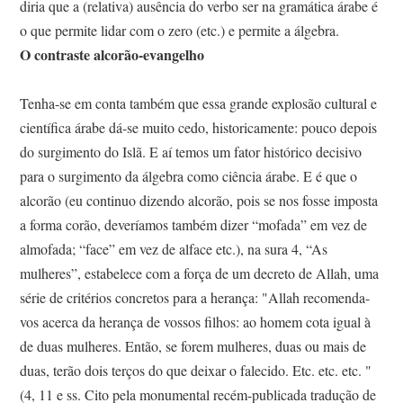
diria que a (relativa) ausência do verbo ser na gramática árabe é
o que permite lidar com o zero (etc.) e permite a álgebra.
O contraste alcorão-evangelho
Tenha-se em conta também que essa grande explosão cultural e
científica árabe dá-se muito cedo, historicamente: pouco depois
do surgimento do Islã. E aí temos um fator histórico decisivo
para o surgimento da álgebra como ciência árabe. E é que o
alcorão (eu continuo dizendo alcorão, pois se nos fosse imposta
a forma corão, deveríamos também dizer “mofada” em vez de
almofada; “face” em vez de alface etc.), na sura 4, “As
mulheres”, estabelece com a força de um decreto de Allah, uma
série de critérios concretos para a herança: "Allah recomenda-
vos acerca da herança de vossos filhos: ao homem cota igual à
de duas mulheres. Então, se forem mulheres, duas ou mais de
duas, terão dois terços do que deixar o falecido. Etc. etc. etc. "
(4, 11 e ss. Cito pela monumental recém-publicada tradução de