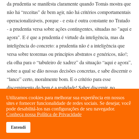
da prudentia se manifesta claramente quando Tomás mostra que
não há “receitas" de bem agir, não há critérios comportamentais
operacionalizáveis, porque - e esta é outra constante no Tratado
- a prudentia versa sobre ações contingentes, situadas no "aqui e
agora". E é que a prudentia é virtude da inteligência, mas da
inteligência do concreto: a prudentia não é a inteligência que
versa sobre teoremas ou princípios abstratos e genéricos, não!;
ela olha para o “tabuleiro de xadrez” da situação “aqui e agora”,
sobre a qual se dão nossas decisões concretas, e sabe discernir o
“lance” certo, moralmente bom. E o critério para esse
discernimento do bem é a realidade! Saber discernir, no
emaranhado de mil possibilidades que esta situação me
Utilizamos cookies para melhorar sua experiência em nossos
sites e fornecer funcionalidade de redes sociais. Se desejar, você
apresenta (que devo dizer a este aluno?, compro ou não
pode desabilitá-los nas configurações de seu navegador.
compro?, caso-me ou não?, devo responder a este e-mail? etc.),
Conheça nossa Política de Privacidade
os bons meios concretos que me podem levar a um bom
Entendi
resultado, à plenitude da minha vida, minha realização enquanto
brightness_high
share
homem. E para isso é necessário ver a realidade concretamente.