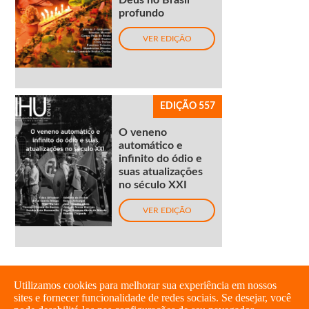
Deus no Brasil
profundo
VER EDIÇÃO
EDIÇÃO 557
O veneno
automático e
infinito do ódio e
suas atualizações
no século XXI
VER EDIÇÃO
Utilizamos cookies para melhorar sua experiência em nossos
sites e fornecer funcionalidade de redes sociais. Se desejar, você