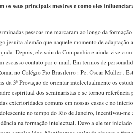
os seus principais mestres e como eles influenciar
rminadas pessoas me marcaram ao longo da formação s
igo jesuíta alemão que naquele momento de adaptação a
ajuda. Depois, ele saiu da Companhia e ainda vive com
 escasso contato por e-mail. Em termos de personalid
oma, no Colégio Pio Brasileiro : Pe. Oscar Müller . Est
s da 3ª Provação de orientar intelectualmente os estud
adre espiritual dos seminaristas e se tornou referênci
 das exterioridades comuns em nossas casas e no interio
adolescente no tempo do Rio de Janeiro, incentivou-m
ência na formação intelectual. Devo a ele ter iniciado
 para aqueles idos. Mantivemos amizade sincera e firme