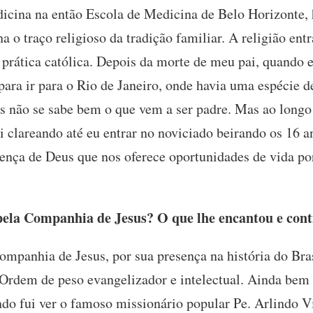
dicina na então Escola de Medicina de Belo Horizonte
ha o traço religioso da tradição familiar. A religião en
 prática católica. Depois da morte de meu pai, quando e
 para ir para o Rio de Janeiro, onde havia uma espécie
 não se sabe bem o que vem a ser padre. Mas ao longo
oi clareando até eu entrar no noviciado beirando os 16 a
sença de Deus que nos oferece oportunidades de vida po
ela Companhia de Jesus? O que lhe encantou e con
mpanhia de Jesus, por sua presença na história do Bras
rdem de peso evangelizador e intelectual. Ainda bem c
ndo fui ver o famoso missionário popular Pe. Arlindo V