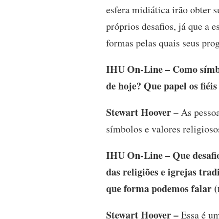
esfera midiática irão obter s
próprios desafios, já que a 
formas pelas quais seus pro
IHU On-Line – Como símbolo
de hoje? Que papel os fiéi
Stewart Hoover
– As pessoa
símbolos e valores religioso
IHU On-Line – Que desafio
das religiões e igrejas tr
que forma podemos falar (
Stewart Hoover –
Essa é um