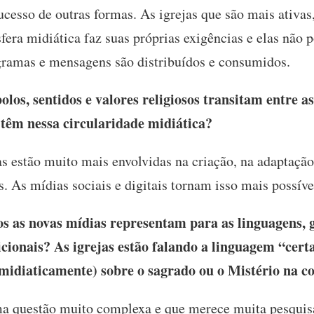
ucesso de outras formas. As igrejas que são mais ativas,
esfera midiática faz suas próprias exigências e elas não
gramas e mensagens são distribuídos e consumidos.
s, sentidos e valores religiosos transitam entre as
s têm nessa circularidade midiática?
s estão muito mais envolvidas na criação, na adaptação
s. As mídias sociais e digitais tornam isso mais possív
s as novas mídias representam para as linguagens, 
adicionais? As igrejas estão falando a linguagem “ce
midiaticamente) sobre o sagrado ou o Mistério na 
a questão muito complexa e que merece muita pesquisa