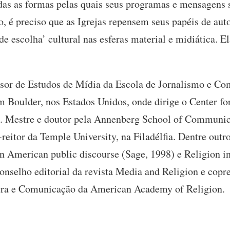
das as formas pelas quais seus programas e mensagens s
, é preciso que as Igrejas repensem seus papéis de au
e escolha’ cultural nas esferas material e midiática. 
ssor de Estudos de Mídia da Escola de Jornalismo e C
 Boulder, nos Estados Unidos, onde dirige o Center fo
). Mestre e doutor pela Annenberg School of Communic
reitor da Temple University, na Filadélfia. Dentre outro
in American public discourse (Sage, 1998) e Religion i
nselho editorial da revista Media and Religion e copr
ura e Comunicação da American Academy of Religion.