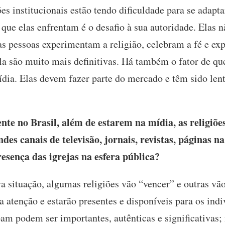
ões institucionais estão tendo dificuldade para se adapt
 que elas enfrentam é o desafio à sua autoridade. Elas 
as pessoas experimentam a religião, celebram a fé e exp
a são muito mais definitivas. Há também o fator de que
mídia. Elas devem fazer parte do mercado e têm sido len
te no Brasil, além de estarem na mídia, as religiõ
es canais de televisão, jornais, revistas, páginas n
resença das igrejas na esfera pública?
a situação, algumas religiões vão “vencer” e outras vã
a atenção e estarão presentes e disponíveis para os in
pam podem ser importantes, autênticas e significativas;