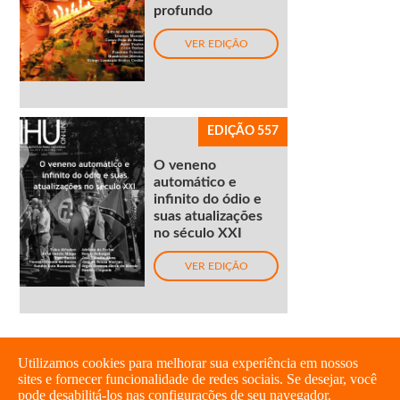
profundo
VER EDIÇÃO
EDIÇÃO 557
O veneno
automático e
infinito do ódio e
suas atualizações
no século XXI
VER EDIÇÃO
Utilizamos cookies para melhorar sua experiência em nossos
sites e fornecer funcionalidade de redes sociais. Se desejar, você
pode desabilitá-los nas configurações de seu navegador.