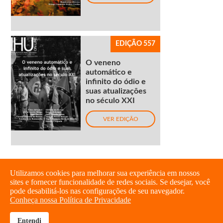
EDIÇÃO 557
O veneno
automático e
infinito do ódio e
suas atualizações
no século XXI
VER EDIÇÃO
Utilizamos cookies para melhorar sua experiência em nossos
sites e fornecer funcionalidade de redes sociais. Se desejar, você
pode desabilitá-los nas configurações de seu navegador.
Conheça nossa Política de Privacidade
Entendi