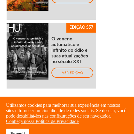
EDIÇÃO 557
O veneno
automático e
infinito do ódio e
suas atualizações
no século XXI
VER EDIÇÃO
Utilizamos cookies para melhorar sua experiência em nossos
sites e fornecer funcionalidade de redes sociais. Se desejar, você
pode desabilitá-los nas configurações de seu navegador.
Conheça nossa Política de Privacidade
Entendi