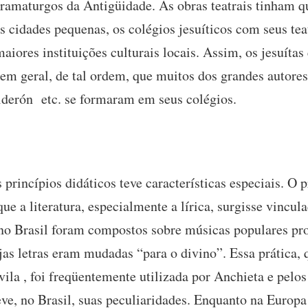
dramaturgos da Antigüidade. As obras teatrais tinham q
s cidades pequenas, os colégios jesuíticos com seus te
aiores instituições culturais locais. Assim, os jesuíta
m geral, de tal ordem, que muitos dos grandes autores 
lderón etc. se formaram em seus colégios.
 princípios didáticos teve características especiais. O p
ue a literatura, especialmente a lírica, surgisse vincu
s no Brasil foram compostos sobre músicas populares pr
as letras eram mudadas “para o divino”. Essa prática, 
ila , foi freqüentemente utilizada por Anchieta e pelos
eve, no Brasil, suas peculiaridades. Enquanto na Europ