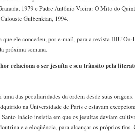
Granada, 1979 e Padre Antônio Vieira: O Mito do Quint
 Calouste Gulbenkian, 1994.
sta que ele concedeu, por e-mail, para a revista IHU On-
 da próxima semana.
r relaciona o ser jesuíta e seu trânsito pela litera
oi uma das peculiaridades da ordem desde suas origens. 
dquirido na Universidade de Paris e estavam excepcio
 Santo Inácio insistia em que os jesuítas deviam cult
outrina e a eloqüência, para alcançar os próprios fins