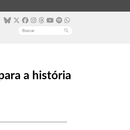
search
ara a história