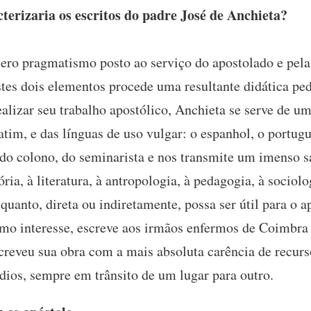
erizaria os escritos do padre José de Anchieta?
ero pragmatismo posto ao serviço do apostolado e pela
tes dois elementos procede uma resultante didática ped
ealizar seu trabalho apostólico, Anchieta se serve de u
latim, e das línguas de uso vulgar: o espanhol, o portugu
 do colono, do seminarista e nos transmite um imenso sa
tória, à literatura, à antropologia, à pedagogia, à sociol
 quanto, direta ou indiretamente, possa ser útil para o 
o interesse, escreve aos irmãos enfermos de Coimbra e
screveu sua obra com a mais absoluta carência de recur
ndios, sempre em trânsito de um lugar para outro.