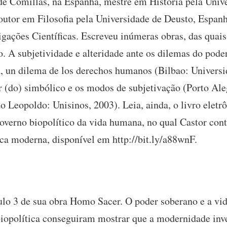
 de Comillas, na Espanha, mestre em História pela Univ
tor em Filosofia pela Universidade de Deusto, Espanh
igações Científicas. Escreveu inúmeras obras, das quai
 A subjetividade e alteridade ante os dilemas do poder 
d, un dilema de los derechos humanos (Bilbao: Univers
r (do) simbólico e os modos de subjetivação (Porto Ale
o Leopoldo: Unisinos, 2003). Leia, ainda, o livro elet
governo biopolítico da vida humana, no qual Castor con
ica moderna, disponível em http://bit.ly/a88wnF.
lo 3 de sua obra Homo Sacer. O poder soberano e a vid
iopolítica conseguiram mostrar que a modernidade inver