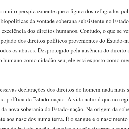
uito perspicazmente que a figura dos refugiados polí
 biopolíticas da vontade soberana subsistente no Estad
r excelência dos direitos humanos. Contudo, o que se ve
ojado dos direitos políticos provenientes do Estado-na
 todos os abusos. Desprotegido pela ausência do direit
o humano como cidadão seu, ele está exposto como mer
ssivas declarações dos direitos do homem nada mais s
co-política do Estado-nação. A vida natural que no regi
 da nova soberania do Estado-nação. Na origem da sobe
ete aos nascidos numa terra. É o sangue e o nascimento 
erna do Estado-nação. Aqueles que não tiverem o sang