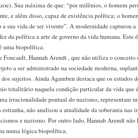
 (zoe). Sua máxima de que: “por milênios, o homem pe
ente, e além disso, capaz de existência política; o h
ão a sua vida de ser vivente”. A modernidade capturou 
 fez da política a arte de governo da vida humana. Este é
 uma biopolítica.
 Foucault, Hannah Arendt , que não utiliza o conceito d
bjeto a ser administrado na sociedade moderna, suplan
o dos sujeitos. Ainda Agamben destaca que os estudos
io totalitário naquela condição particular da vida que
uma irracionalidade pontual do nazismo, representam u
estranha, não analisou a atualidade da soberania nas i
scismos e nazismo. Por outro lado, Hannah Arendt não l
na numa lógica biopolítica.