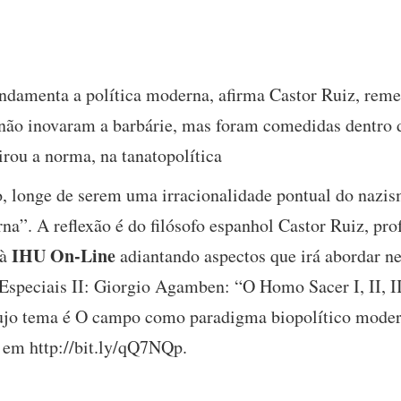
undamenta a política moderna, afirma Castor Ruiz, rem
não inovaram a barbárie, mas foram comedidas dentro d
irou a norma, na tanatopolítica
, longe de serem uma irracionalidade pontual do nazi
a”. A reflexão é do filósofo espanhol Castor Ruiz, prof
IHU On-Line
 à
adiantando aspectos que irá abordar ne
Especiais II: Giorgio Agamben: “O Homo Sacer I, II, III
ujo tema é O campo como paradigma biopolítico mode
 em http://bit.ly/qQ7NQp.