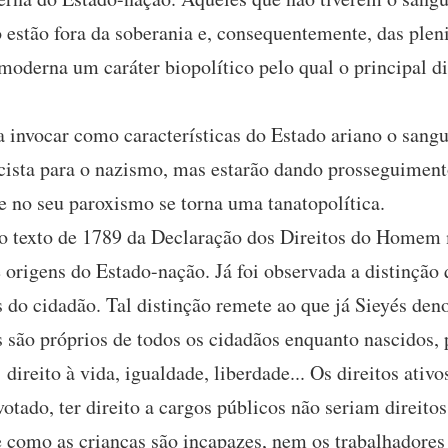
o estão fora da soberania e, consequentemente, das pleni
moderna um caráter biopolítico pelo qual o principal di
invocar como características do Estado ariano o sangue 
cista para o nazismo, mas estarão dando prosseguiment
e no seu paroxismo se torna uma tanatopolítica.
 texto de 1789 da Declaração dos Direitos do Homem 
e origens do Estado-nação. Já foi observada a distinção 
 do cidadão. Tal distinção remete ao que já Sieyés den
os são próprios de todos os cidadãos enquanto nascidos,
direito à vida, igualdade, liberdade... Os direitos ativo
 votado, ter direito a cargos públicos não seriam direit
 como as crianças são incapazes, nem os trabalhadore