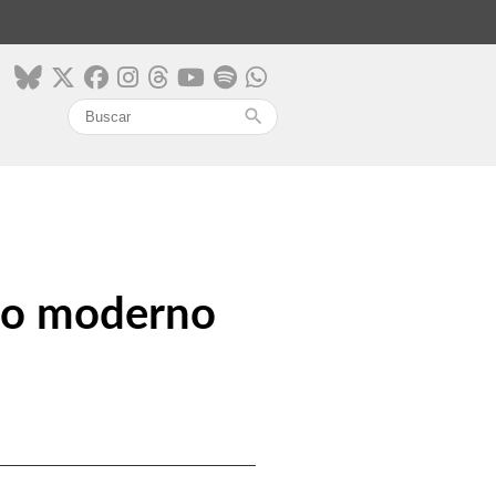
search
co moderno