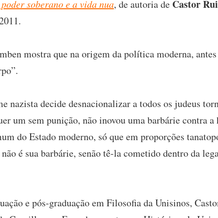
Castor Ru
poder soberano e a vida nua
, de autoria de
2011.
ben mostra que na origem da política moderna, antes q
rpo”.
e nazista decide desnacionalizar a todos os judeus tor
quer um sem punição, não inovou uma barbárie contra a
um do Estado moderno, só que em proporções tanatopol
não é sua barbárie, senão tê-la cometido dentro da lega
duação e pós-graduação em Filosofia da Unisinos, Cast