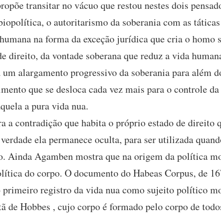
opõe transitar no vácuo que restou nestes dois pensad
iopolítica, o autoritarismo da soberania com as tática
a humana na forma da exceção jurídica que cria o homo s
e direito, da vontade soberana que reduz a vida humana
 um alargamento progressivo da soberania para além do
mento que se desloca cada vez mais para o controle d
quela a pura vida nua.
a contradição que habita o próprio estado de direito q
erdade ela permanece oculta, para ser utilizada quando
ão. Ainda Agamben mostra que na origem da política mod
política do corpo. O documento do Habeas Corpus, de 16
o primeiro registro da vida nua como sujeito político 
ã de Hobbes , cujo corpo é formado pelo corpo de todos