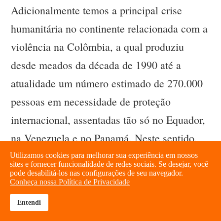
Adicionalmente temos a principal crise
humanitária no continente relacionada com a
violência na Colômbia, a qual produziu
desde meados da década de 1990 até a
atualidade um número estimado de 270.000
pessoas em necessidade de proteção
internacional, assentadas tão só no Equador,
na Venezuela e no Panamá. Neste sentido,
também é preciso fazer menção da crise
Utilizamos cookies para melhorar sua experiência em nossos
sites e fornecer funcionalidade de redes sociais. Se desejar, você
humanitária que se vive no Haiti e que tem
pode desabilitá-los nas configurações de seu navegador.
Conheça nossa Política de Privacidade
conduzido a um dramático aumento no fluxo
Entendi
brightness_high
share
de haitianos para a República Dominicana e