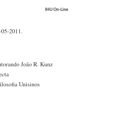
IHU On-Line
-05-2011.
outorando João R. Kunz
ecta
losofia Unisinos