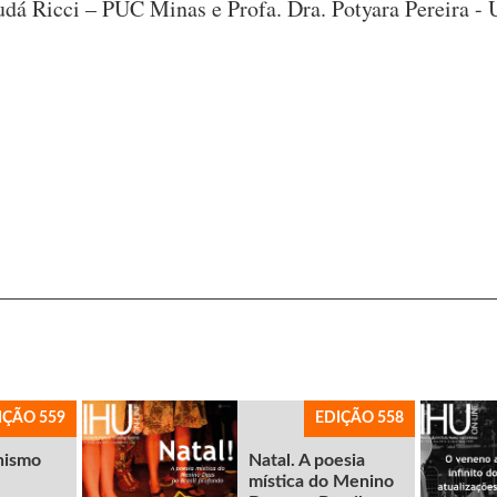
Rudá Ricci – PUC Minas e Profa. Dra. Potyara Pereira -
IÇÃO 559
EDIÇÃO 558
nismo
Natal. A poesia
mística do Menino