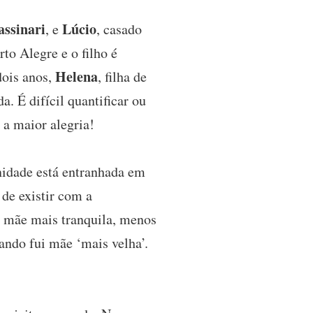
assinari
Lúcio
, e
, casado
to Alegre e o filho é
Helena
dois anos,
, filha de
. É difícil quantificar ou
 a maior alegria!
nidade está entranhada em
 de existir com a
a mãe mais tranquila, menos
ndo fui mãe ‘mais velha’.