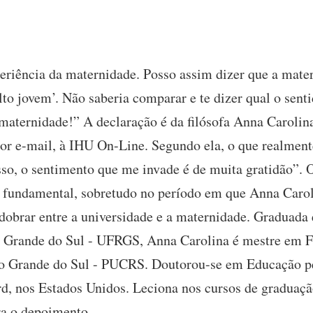
periência da maternidade. Posso assim dizer que a mate
to jovem’. Não saberia comparar e te dizer qual o senti
 maternidade!” A declaração é da filósofa Anna Carolin
r e-mail, à IHU On-Line. Segundo ela, o que realmente
sso, o sentimento que me invade é de muita gratidão”. 
i fundamental, sobretudo no período em que Anna Caroli
sdobrar entre a universidade e a maternidade. Graduada 
 Grande do Sul - UFRGS, Anna Carolina é mestre em Fil
io Grande do Sul - PUCRS. Doutorou-se em Educação p
rd, nos Estados Unidos. Leciona nos cursos de graduaç
ra o depoimento.