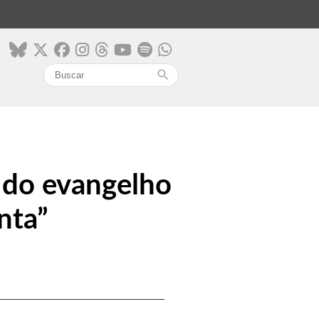
search
 do evangelho
nta”