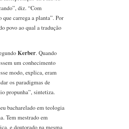
cando”, diz. “Com
 que carrega a planta”. Por
 do povo ao qual a tradução
Kerber
 segundo
. Quando
tivessem um conhecimento
esse modo, explica, eram
udar os paradigmas de
io propunha”, sintetiza.
seu bacharelado em teologia
ana. Tem mestrado em
lica, e doutorado na mesma