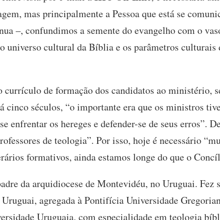
sagem, mas principalmente a Pessoa que está se comuni
tinua –, confundimos a semente do evangelho com o vaso
o universo cultural da Bíblia e os parâmetros culturais
 o currículo de formação dos candidatos ao ministério,
 há cinco séculos, “o importante era que os ministros 
se enfrentar os hereges e defender-se de seus erros”. D
fessores de teologia”. Por isso, hoje é necessário “m
rários formativos, ainda estamos longe do que o Concíl
padre da arquidiocese de Montevidéu, no Uruguai. Fez 
 Uruguai, agregada à Pontifícia Universidade Gregori
iversidade Uruguaia, com especialidade em teologia bíb