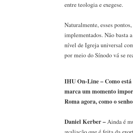
entre teologia e exegese.
Naturalmente, esses pontos,
implementados. Não basta a
nível de Igreja universal co
por meio do Sínodo vá se rea
IHU On-Line – Como está s
marca um momento importan
Roma agora, como o senho
Daniel Kerber –
Ainda é mu
avaliação que é feita da ex