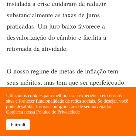
instalada a crise cuidaram de reduzir
substancialmente as taxas de juros
praticadas. Um juro baixo favorece a
desvalorização do câmbio e facilita a
retomada da atividade.
O nosso regime de metas de inflação tem
seus méritos, mas tem que ser aperfeiçoado.
É preciso ampliar a desindexação da
Utilizamos cookies para melhorar sua experiência em nossos
sites e fornecer funcionalidade de redes sociais. Se desejar, você
economia, definir um horizonte mais
pode desabilitá-los nas configurações de seu navegador.
Conheça nossa Política de Privacidade
estendido no prazo de cumprimento da meta,
Entendi
além de rever o que considerar como
brightness_high
share