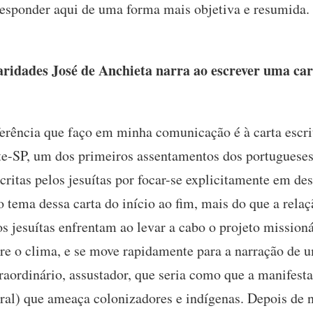
responder aqui de uma forma mais objetiva e resumida. 
ridades José de Anchieta narra ao escrever uma car
erência que faço em minha comunicação é à carta escr
e-SP, um dos primeiros assentamentos dos portugueses
scritas pelos jesuítas por focar-se explicitamente em de
 o tema dessa carta do início ao fim, mais do que a rela
os jesuítas enfrentam ao levar a cabo o projeto missio
re o clima, e se move rapidamente para a narração de 
ordinário, assustador, que seria como que a manifest
ural) que ameaça colonizadores e indígenas. Depois de 