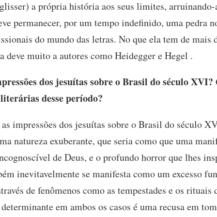
(glisser) a própria história aos seus limites, arruinando-
deve permanecer, por um tempo indefinido, uma pedra n
ssionais do mundo das letras. No que ela tem de mais dif
ura deve muito a autores como Heidegger e Hegel .
ressões dos jesuítas sobre o Brasil do século XVI? 
literárias desse período?
as impressões dos jesuítas sobre o Brasil do século XV
ma natureza exuberante, que seria como que uma manif
incognoscível de Deus, e o profundo horror que lhes in
bém inevitavelmente se manifesta como um excesso fun
através de fenômenos como as tempestades e os rituais 
 determinante em ambos os casos é uma recusa em toma