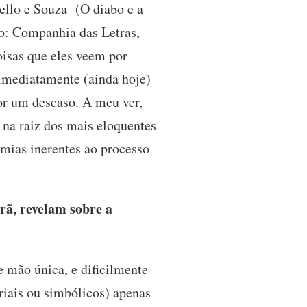
Mello e Souza (O diabo e a
ulo: Companhia das Letras,
oisas que eles veem por
 imediatamente (ainda hoje)
or um descaso. A meu ver,
á na raiz dos mais eloquentes
emias inerentes ao processo
rã, revelam sobre a
e mão única, e dificilmente
riais ou simbólicos) apenas