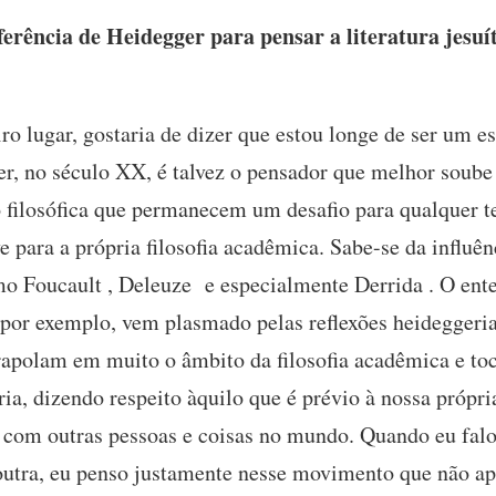
erência de Heidegger para pensar a literatura jesuít
o lugar, gostaria de dizer que estou longe de ser um 
r, no século XX, é talvez o pensador que melhor soube 
 filosófica que permanecem um desafio para qualquer 
e para a própria filosofia acadêmica. Sabe-se da influê
o Foucault , Deleuze e especialmente Derrida . O ent
 por exemplo, vem plasmado pelas reflexões heideggeria
xtrapolam em muito o âmbito da filosofia acadêmica e t
ia, dizendo respeito àquilo que é prévio à nossa própri
s com outras pessoas e coisas no mundo. Quando eu falo 
u outra, eu penso justamente nesse movimento que não a