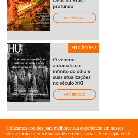
Deus no Brasil
profundo
VER EDIÇÃO
EDIÇÃO 557
O veneno
automático e
infinito do ódio e
suas atualizações
no século XXI
VER EDIÇÃO
Utilizamos cookies para melhorar sua experiência em nossos
sites e fornecer funcionalidade de redes sociais. Se desejar, você