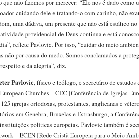
que não fizemos por merecer: “Ele nos é dado como u
Doador cuidando dele e tratando-o com carinho, não exa
dom, uma dádiva, um presente que não está estático no
atividade providencial de Deus continua e está conosco
dia”, reflete Pavlovic. Por isso, “cuidar do meio ambient
mas não por causa do medo. Somos conclamados a prote
respeito e da alegria”, diz.
eter Pavlovic
, físico e teólogo, é secretário de estudo
 European Churches – CEC [Conferência de Igrejas Eur
5 igrejas ortodoxas, protestantes, anglicanas e vétero
tórios em Genebra, Bruxelas e Estrasburgo, a Conferên
s instituições políticas europeias. Pavlovic também é se
twork – ECEN [Rede Cristã Europeia para o Meio Ambi