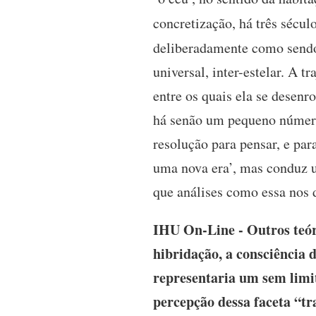
concretização, há três sécul
deliberadamente como sendo a
universal, inter-estelar. A t
entre os quais ela se desen
há senão um pequeno número 
resolução para pensar, e pa
uma nova era’, mas conduz 
que análises como essa nos 
IHU On-Line - Outros teór
hibridação, a consciência
representaria um sem limit
percepção dessa faceta “