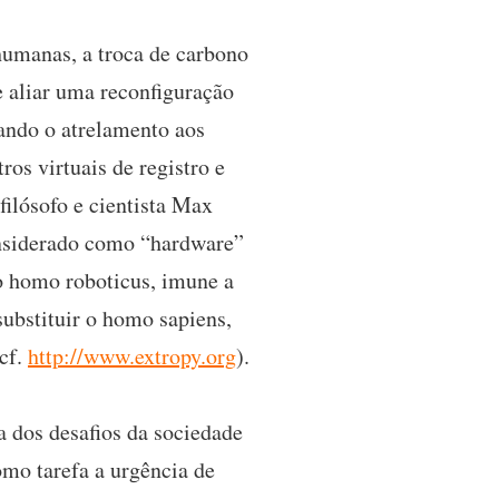
humanas, a troca de carbono
e aliar uma reconfiguração
sando o atrelamento aos
os virtuais de registro e
ilósofo e cientista Max
onsiderado como “hardware”
o homo roboticus, imune a
substituir o homo sapiens,
(cf.
http://www.extropy.org
).
a dos desafios da sociedade
mo tarefa a urgência de