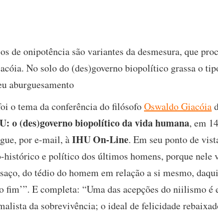
icos de onipotência são variantes da desmesura, que pro
cóia. No solo do (des)governo biopolítico grassa o ti
seu aburguesamento
oi o tema da conferência do filósofo
Oswaldo Giacóia
d
U: o (des)governo biopolítico da vida humana
, em 14
IHU On-Line
gue, por e-mail, à
. Em seu ponto de vist
o-histórico e político dos últimos homens, porque nele 
nsaço, do tédio do homem em relação a si mesmo, daqu
o fim’”. E completa: “Uma das acepções do niilismo é 
malista da sobrevivência; o ideal de felicidade rebaix