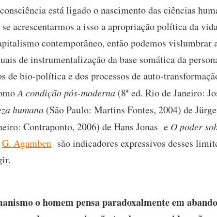
consciência está ligado o nascimento das ciências hum
e se acrescentarmos a isso a apropriação política da vid
apitalismo contemporâneo, então podemos vislumbrar a
ais de instrumentalização da base somática da person
s de bio-política e dos processos de auto-transformaç
como
A condição pós-moderna
(8ª ed. Rio de Janeiro: 
reza humana
(São Paulo: Martins Fontes, 2004) de Jürg
neiro: Contraponto, 2006) de Hans Jonas e
O poder sob
e
G. Agamben
são indicadores expressivos desses limi
ir.
manismo o homem pensa paradoxalmente em abandon