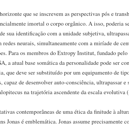
horizonte que se inscrevem as perspectivas pós e trans
tencialmente imortal o corpo orgânico. A isso, poderia s
de sua identificação com a unidade subjetiva, ultrapas
 redes neurais, simultaneamente com a miríade de centr
s. Para os membros do Extropy Institut, fundado pelo f
A, a atual base somática da personalidade pode ser c
a, que deve ser substituído por um equipamento de tip
, capaz de desenvolver auto-consciência, ultrapassar e 
lopitecus na trajetória ascendente da escala evolutiva 
ntativas contemporâneas de uma ética da finitude à altur
ans Jonas é emblemática. Jonas assume precisamente co