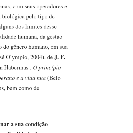
anas, com seus operadores e
a biológica pelo tipo de
lguns dos limites desse
alidade humana, da gestão
ão do gênero humano, em sua
J. F.
José Olympio, 2004). de
en Habermas ,
O princípio
erano e a vida nua
(Belo
tes, bem como de
ar a sua condição