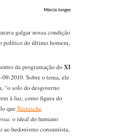
Márcia Junges
curava galgar nossa condição
po político do último homem,
XI
entro da programação do
-09-2010. Sobre o tema, ele
a, “o solo do desgoverno
vem à luz, como figura do
ilo que
Nietzsche
essa: o ideal do humano
ado ao hedonismo consumista,