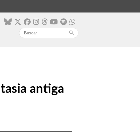
search
asia antiga