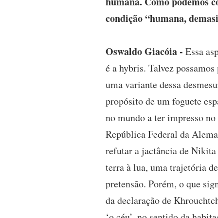
humana. Como podemos com
condição “humana, demas
Oswaldo Giacóia -
Essa asp
é a hybris. Talvez possamos
uma variante dessa desmesur
propósito de um foguete espa
no mundo a ter impresso no c
República Federal da Alema
refutar a jactância de Niki
terra à lua, uma trajetória 
pretensão. Porém, o que sign
da declaração de Khrouchtch
‘o céu’, no sentido da habit