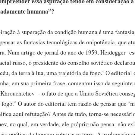
preender essa aspiração tendo em consideração a 
iadamente humana”?
iração à superação da condição humana é uma fantasia 
 pensar as fantasias tecnológicas de onipotência, que a
a. Num artigo de jornal do ano de 1959, Heidegger esc
cial russo, o presidente do conselho soviético declaro
éu, da terra à lua, uma trajetória de fogo.’ O editorial
nha, em sua primeira frase, comentou isso da seguinte
ta Khrouchtchev - o fato de que a União Soviética conse
de fogo.” O autor do editorial tem razão de pensar que ‘
ifica aqui refutação? Antes de tudo, torna-se necessári
ev, no qual, em verdade, ele próprio não pensa: não exi
ação poética do homem sobre essa terra. A exploração re