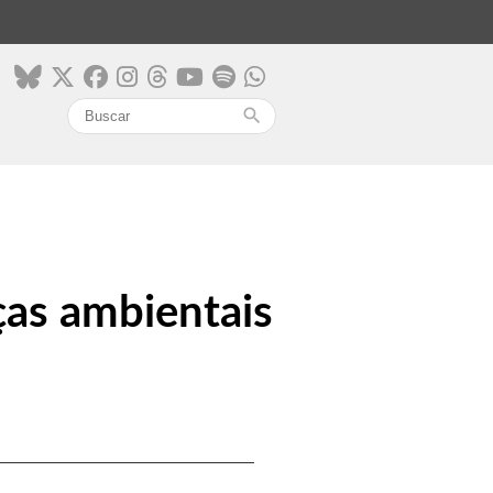
search
ças ambientais