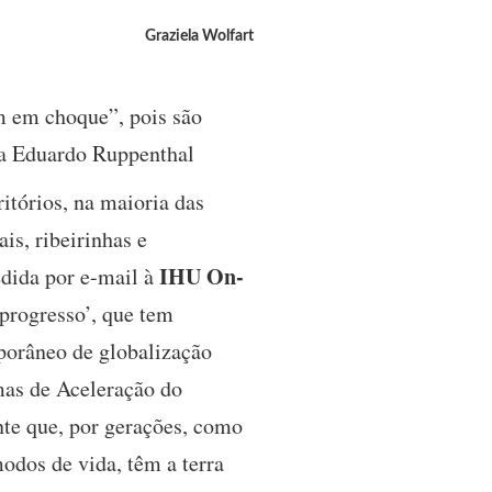
Graziela Wolfart
m em choque”, pois são
ta Eduardo Ruppenthal
itórios, na maioria das
is, ribeirinhas e
IHU On-
edida por e-mail à
progresso’, que tem
porâneo de globalização
as de Aceleração do
nte que, por gerações, como
odos de vida, têm a terra