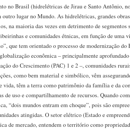
anto no Brasil (hidrelétricas de Jirau e Santo Antônio,
 outro lugar no Mundo. As hidrelétricas, grandes obras
os, na maioria das vezes em detrimento de segmentos so
ribeirinhas e comunidades étnicas, em função de uma 
o”, que tem orientado o processo de modernização do B
globalização econômica – principalmente aprofundado
ção do Crescimento (PAC) 1 e 2 –, comunidades rurais
ações, como bem material e simbólico, vêm assegurand
 vida, têm a terra como patrimônio da família e da co
as de uso e compartilhamento de recursos. Quando com
rica, “dois mundos entram em choque”, pois são empree
unidades atingidas. O setor elétrico (Estado e empreen
ótica de mercado, entendem o território como propried