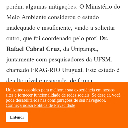
porém, algumas mitigações. O Ministério do
Meio Ambiente considerou o estudo
inadequado e insuficiente, vindo a solicitar
Dr.
outro, que foi coordenado pelo prof.
Rafael Cabral Cruz
, da Unipampa,
juntamente com pesquisadores da UFSM,
chamado FRAG-RIO Uruguai. Este estudo é
de alto nível e responde, de forma
inteligente, a este processo. Por exemplo, o
Utilizamos cookies para melhorar sua experiência em nossos
sites e fornecer funcionalidade de redes sociais. Se desejar, você
estudo aponta que para se garantir a
pode desabilitá-los nas configurações de seu navegador.
Conheça nossa Política de Privacidade
sobrevivência de peixes, como o dourado e o
Entendi
brightness_high
share
surubim, devem ser mantidos pelo menos 80