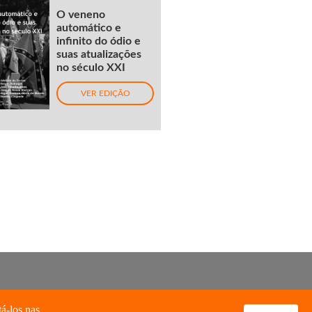
O veneno
automático e
infinito do ódio e
suas atualizações
no século XXI
VER EDIÇÃO
tá-los nas