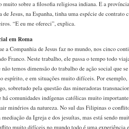
 muito sobre a filosofia religiosa indiana. E a província
de Jesus, na Espanha, tinha uma espécie de contrato 
ros. “E eu me ofereci”, explica.
ocial em Roma
que a Companhia de Jesus faz no mundo, nos cinco cont
o Franco. Neste trabalho, ele passa o tempo todo viaja
e não temos dimensão do trabalho de ação social que se 
espírito, e em situações muito difíceis. Por exemplo, 
go, sobretudo pela questão das mineradoras transnacion
nde há comunidades indígenas católicas muito important
air minérios da natureza. No sul das Filipinas o conflito
diação da Igreja e dos jesuítas, mas está sendo muito
flito muito difíceis no mundo todo é uma experiência e