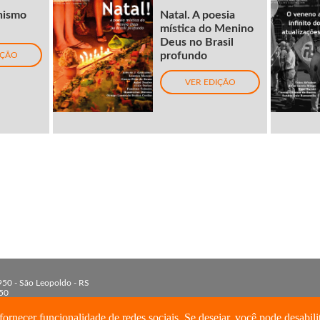
nismo
Natal. A poesia
mística do Menino
Deus no Brasil
profundo
IÇÃO
VER EDIÇÃO
 950 - São Leopoldo - RS
50
 3590-8213
isinos.br
ornecer funcionalidade de redes sociais. Se desejar, você pode desabili