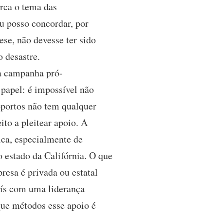
erca o tema das
Eu posso concordar, por
se, não devesse ter sido
 desastre.
ma campanha pró-
papel: é impossível não
oportos não tem qualquer
to a pleitear apoio. A
rica, especialmente de
o estado da Califórnia. O que
resa é privada ou estatal
aís com uma liderança
que métodos esse apoio é