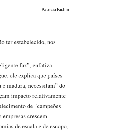
Patricia Fachin
o ter estabelecido, nos
igente faz”, enfatiza
gue, ele explica que países
a e madura, necessitam” do
erçam impacto relativamente
talecimento de “campeões
 as empresas crescem
omias de escala e de escopo,