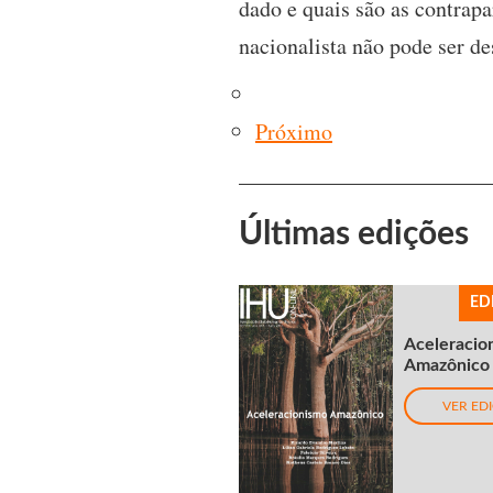
dado e quais são as contrap
nacionalista não pode ser d
Próximo
Últimas edições
ED
Aceleracio
Amazônico
VER ED