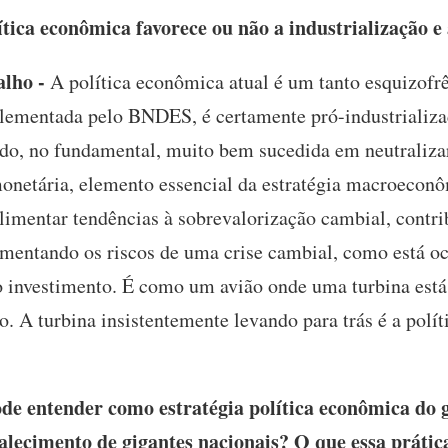
tica econômica favorece ou não a industrialização e
lho -
A política econômica atual é um tanto esquizofrên
lementada pelo BNDES, é certamente pró-industrializa
ido, no fundamental, muito bem sucedida em neutralizar
monetária, elemento essencial da estratégia macroeconô
imentar tendências à sobrevalorização cambial, contrib
mentando os riscos de uma crise cambial, como está oc
o investimento. É como um avião onde uma turbina está
rso. A turbina insistentemente levando para trás é a pol
e entender como estratégia política econômica do go
lecimento de gigantes nacionais? O que essa prática 