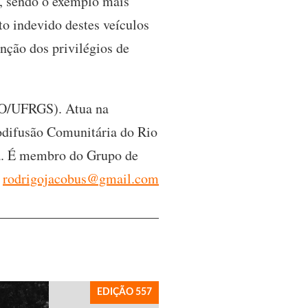
o, sendo o exemplo mais
to indevido destes veículos
nção dos privilégios de
CO/UFRGS). Atua na
odifusão Comunitária do Rio
a. É membro do Grupo de
:
rodrigojacobus@gmail.com
EDIÇÃO 557