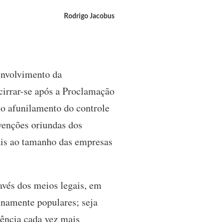
Rodrigo Jacobus
envolvimento da
cirrar-se após a Proclamação
 o afunilamento do controle
venções oriundas dos
nais ao tamanho das empresas
avés dos meios legais, em
inamente populares; seja
iência cada vez mais