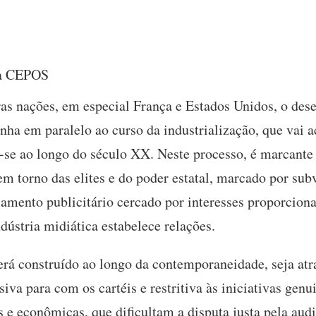
sa CEPOS
ras nações, em especial França e Estados Unidos, o des
a em paralelo ao curso da industrialização, que vai a
o-se ao longo do século XX. Neste processo, é marcante
m torno das elites e do poder estatal, marcado por sub
elamento publicitário cercado por interesses proporcio
dústria midiática estabelece relações.
erá construído ao longo da contemporaneidade, seja atr
va para com os cartéis e restritiva às iniciativas genu
as e econômicas, que dificultam a disputa justa pela aud