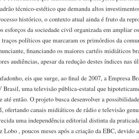
padrão técnico-estético que demanda altos investimento
rocesso histórico, o contexto atual ainda é fruto da rep
os esforços da sociedade civil organizada em ampliar o
 traços políticos que marcaram os primórdios da comu
nciante, financiando os maiores cartéis midiáticos bras
res audiências, apesar da redução destes índices nas ú
nfadonho, eis que surge, ao final de 2007, a Empresa 
 Brasil, uma televisão pública-estatal que hipoteticam
 até então. O projeto busca desenvolver a possibilidade
l, ofertando canais midiáticos de rádio e televisão ge
ecida uma independência editorial distinta da praticada
iz Lobo , poucos meses após a criação da EBC, devido a