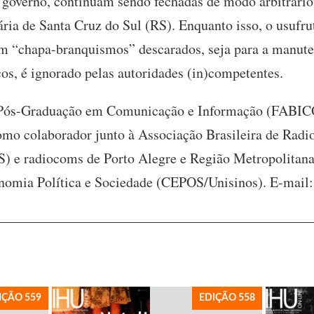
o governo, continuam sendo fechadas de modo arbitrári
ria de Santa Cruz do Sul (RS). Enquanto isso, o usufru
 em “chapa-branquismos” descarados, seja para a manute
os, é ignorado pelas autoridades (in)competentes.
 Pós-Graduação em Comunicação e Informação (FABI
mo colaborador junto à Associação Brasileira de Radi
 e radiocoms de Porto Alegre e Região Metropolitan
omia Política e Sociedade (CEPOS/Unisinos). E-mail
IÇÃO 559
EDIÇÃO 558