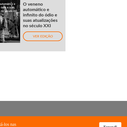
O veneno
automático e
infinito do ódio e
suas atualizações
no século XXI
VER EDIÇÃO
tá-los nas
Entendi