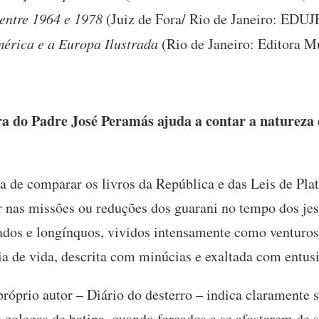
 entre 1964 e 1978
(Juiz de Fora/ Rio de Janeiro: EDU
mérica e a Europa Ilustrada
(Rio de Janeiro: Editora M
 do Padre José Peramás ajuda a contar a natureza d
a de comparar os livros da República e das Leis de Pla
r nas missões ou reduções dos guarani no tempo dos je
ados e longínquos, vividos intensamente como venturos
a de vida, descrita com minúcias e exaltada com entus
 próprio autor – Diário do desterro – indica claramente
s colegas de batina, quando forçados a se afastarem de 