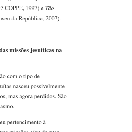
JF/ COPPE, 1997) e
Tão
useu da República, 2007).
as missões jesuíticas na
tão com o tipo de
suítas nasceu possivelmente
os, mas agora perdidos. São
iasmo.
 seu pertencimento à
suas missões e/ou de suas