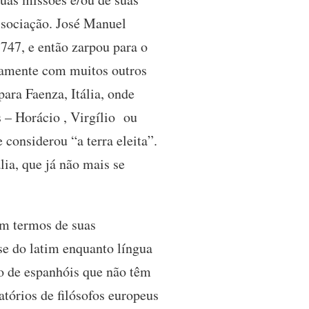
ssociação. José Manuel
747, e então zarpou para o
tamente com muitos outros
ara Faenza, Itália, onde
s – Horácio , Virgílio ou
considerou “a terra eleita”.
lia, que já não mais se
em termos de suas
se do latim enquanto língua
po de espanhóis que não têm
tórios de filósofos europeus