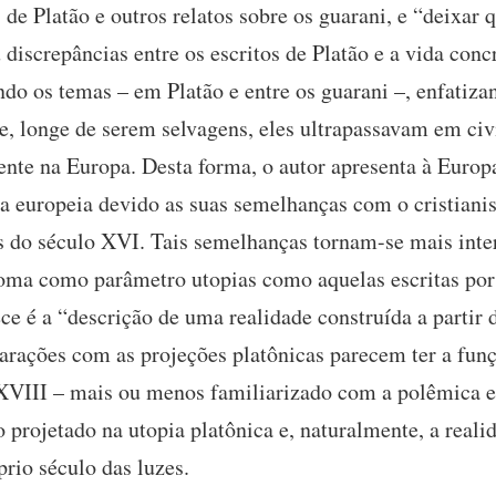
e Platão e outros relatos sobre os guarani, e “deixar q
 discrepâncias entre os escritos de Platão e a vida conc
do os temas – em Platão e entre os guarani –, enfatiza
 longe de serem selvagens, eles ultrapassavam em civi
tente na Europa. Desta forma, o autor apresenta à Euro
e a europeia devido as suas semelhanças com o cristian
s do século XVI. Tais semelhanças tornam-se mais inte
 toma como parâmetro utopias como aquelas escritas po
ce é a “descrição de uma realidade construída a partir 
rações com as projeções platônicas parecem ter a fun
 XVIII – mais ou menos familiarizado com a polêmica 
 projetado na utopia platônica e, naturalmente, a real
rio século das luzes.