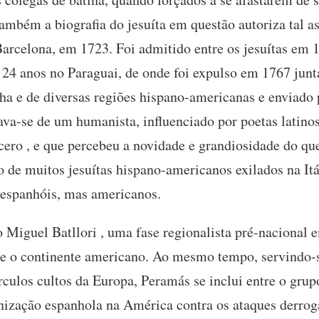
mbém a biografia do jesuíta em questão autoriza tal a
rcelona, em 1723. Foi admitido entre os jesuítas em 1
24 anos no Paraguai, de onde foi expulso em 1767 jun
a e de diversas regiões hispano-americanas e enviado p
ava-se de um humanista, influenciado por poetas latino
ero , e que percebeu a novidade e grandiosidade do que 
 de muitos jesuítas hispano-americanos exilados na Itá
espanhóis, mas americanos.
 Miguel Batllori , uma fase regionalista pré-nacional 
re o continente americano. Ao mesmo tempo, servindo-
rculos cultos da Europa, Peramás se inclui entre o gru
nização espanhola na América contra os ataques derroga