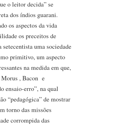
ue o leitor decida” se
reta dos índios guarani.
ndo os aspectos da vida
lidade os preceitos de
pa setecentista uma sociedade
ismo primitivo, um aspecto
ressantes na medida em que,
r Morus , Bacon e
do ensaio-erro”, na qual
ção “pedagógica” de mostrar
em torno das missões
idade corrompida das