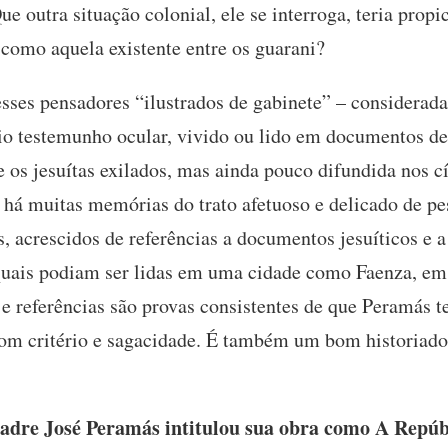
 outra situação colonial, ele se interroga, teria propi
 como aquela existente entre os guarani?
sses pensadores “ilustrados de gabinete” – consideradas
rio testemunho ocular, vivido ou lido em documentos d
re os jesuítas exilados, mas ainda pouco difundida nos cí
, há muitas memórias do trato afetuoso e delicado de p
 acrescidos de referências a documentos jesuíticos e a 
quais podiam ser lidas em uma cidade como Faenza, em 
s e referências são provas consistentes de que Peramás 
 com critério e sagacidade. É também um bom historiador
adre José Peramás intitulou sua obra como A Repúbl