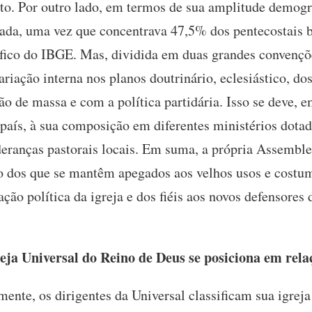
nto. Por outro lado, em termos de sua amplitude demog
ada, uma vez que concentrava 47,5% dos pentecostais 
ico do IBGE. Mas, dividida em duas grandes convençõe
iação interna nos planos doutrinário, eclesiástico, do
 de massa e com a política partidária. Isso se deve, e
 país, à sua composição em diferentes ministérios dota
lideranças pastorais locais. Em suma, a própria Assemb
do dos que se mantêm apegados aos velhos usos e costum
ção política da igreja e dos fiéis aos novos defensores
ja Universal do Reino de Deus se posiciona em rela
ente, os dirigentes da Universal classificam sua igr