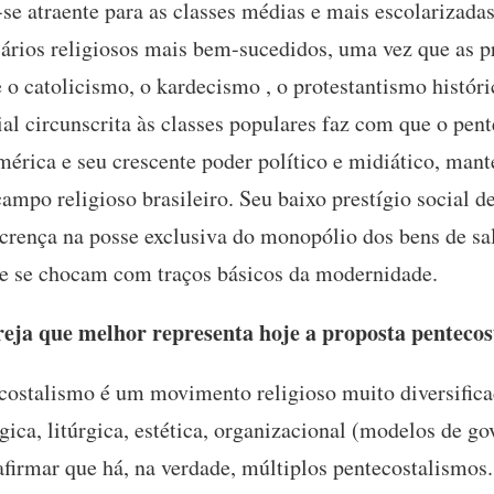
-se atraente para as classes médias e mais escolarizada
ários religiosos mais bem-sucedidos, uma vez que as pr
o catolicismo, o kardecismo , o protestantismo históri
cial circunscrita às classes populares faz com que o pen
mérica e seu crescente poder político e midiático, man
mpo religioso brasileiro. Seu baixo prestígio social d
 crença na posse exclusiva do monopólio dos bens de sa
ue se chocam com traços básicos da modernidade.
reja que melhor representa hoje a proposta pentecos
ostalismo é um movimento religioso muito diversific
gica, litúrgica, estética, organizacional (modelos de gov
firmar que há, na verdade, múltiplos pentecostalismos.