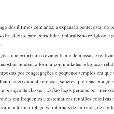
ngo dos últimos cem anos, a expansão pentecostal no pa
o brasileiro, para consolidar o pluralismo religioso e
s.
ões que priorizam o evangelismo de massas e realiza
pentecostais tendem a formar comunidades religiosas rela
compostas por congregações e pequenos templos em que
lham coletivamente crenças, saberes, práticas, emoçõe
 e posição de classe. (...) São laços gerados por meio d
lecidas em frequentes e sistemáticas reuniões coletivas
assim, a formar relações fraternais de amizade, de con