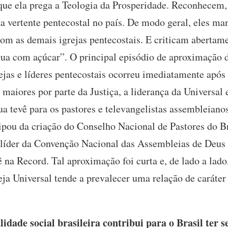
que ela prega a Teologia da Prosperidade. Reconhecem, 
a vertente pentecostal no país. De modo geral, eles m
com as demais igrejas pentecostais. E criticam abertam
a com açúcar”. O principal episódio de aproximação de
ejas e líderes pentecostais ocorreu imediatamente após
aiores por parte da Justiça, a liderança da Universal 
a tevê para os pastores e televangelistas assembleiano
cipou da criação do Conselho Nacional de Pastores do
 líder da Convenção Nacional das Assembleias de Deus
na Record. Tal aproximação foi curta e, de lado a lado
eja Universal tende a prevalecer uma relação de caráter
dade social brasileira contribui para o Brasil ter s