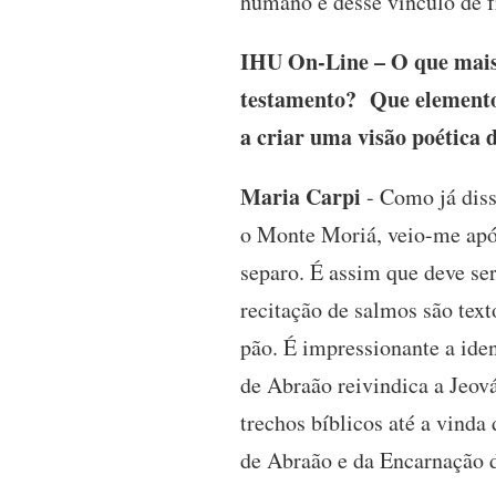
humano e desse vínculo de f
IHU On-Line – O que mais i
testamento? Que elementos
a criar uma visão poética
Maria Carpi
- Como já diss
o Monte Moriá, veio-me após
separo. É assim que deve ser 
recitação de salmos são tex
pão. É impressionante a iden
de Abraão reivindica a Jeov
trechos bíblicos até a vinda d
de Abraão e da Encarnação 