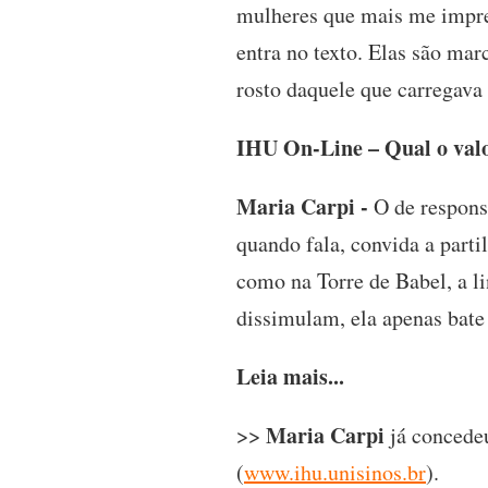
mulheres que mais me impre
entra no texto. Elas são m
rosto daquele que carregava 
IHU On-Line – Qual o valo
Maria Carpi -
O de responsa
quando fala, convida a part
como na Torre de Babel, a 
dissimulam, ela apenas bate
Leia mais...
Maria Carpi
>>
já concedeu
(
www.ihu.unisinos.br
).