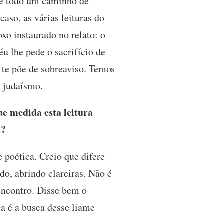
õe todo um caminho de
aso, as várias leituras do
oxo instaurado no relato: o
 lhe pede o sacrifício de
e te põe de sobreaviso. Temos
 o judaísmo.
e medida esta leitura
s?
 poética. Creio que difere
do, abrindo clareiras. Não é
encontro. Disse bem o
a é a busca desse liame