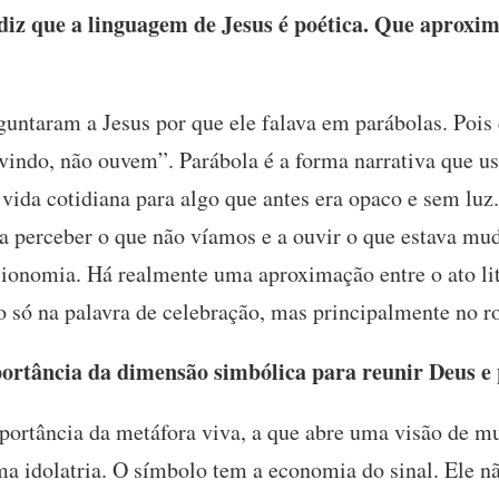
iz que a linguagem de Jesus é poética. Que aproxim
untaram a Jesus por que ele falava em parábolas. Pois
vindo, não ouvem”. Parábola é a forma narrativa que u
a vida cotidiana para algo que antes era opaco e sem luz
 perceber o que não víamos e a ouvir o que estava mud
isionomia. Há realmente uma aproximação entre o ato lit
 só na palavra de celebração, mas principalmente no r
rtância da dimensão simbólica para reunir Deus e 
rtância da metáfora viva, a que abre uma visão de m
uma idolatria. O símbolo tem a economia do sinal. Ele n