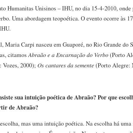
tuto Humanitas Unisinos – IHU, no dia 15-4-2010, onde p
erbo. Uma abordagem teopoética. O evento ocorre às 17
 IHU.
l, Maria Carpi nasceu em Guaporé, no Rio Grande do Su
ras, citamos
Abraão e a Encarnação do Verbo
(Porto Al
: Vozes, 2000);
Os cantares da semente
(Porto Alegre:
iste sua intuição poética de Abraão? Por que escol
tir de Abraão?
escolha, mas uma intuição poética. Na escolha há uma 