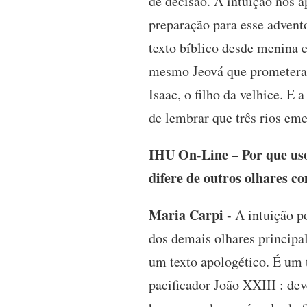
de decisão. A intuição nos 
preparação para esse advento
texto bíblico desde menina e
mesmo Jeová que prometera a
Isaac, o filho da velhice. E
de lembrar que três rios em
IHU On-Line – Por que uso
difere de outros olhares co
Maria Carpi -
A intuição po
dos demais olhares principal
um texto apologético. É um 
pacificador João XXIII : de