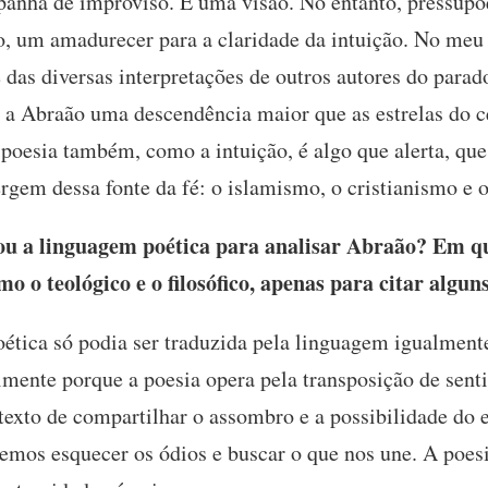
apanha de improviso. É uma visão. No entanto, pressup
, um amadurecer para a claridade da intuição. No meu c
 das diversas interpretações de outros autores do parad
 Abraão uma descendência maior que as estrelas do céu
 a poesia também, como a intuição, é algo que alerta, qu
ergem dessa fonte da fé: o islamismo, o cristianismo e
u a linguagem poética para analisar Abraão? Em qu
mo o teológico e o filosófico, apenas para citar algun
ética só podia ser traduzida pela linguagem igualmente
mente porque a poesia opera pela transposição de senti
texto de compartilhar o assombro e a possibilidade do 
vemos esquecer os ódios e buscar o que nos une. A poesi