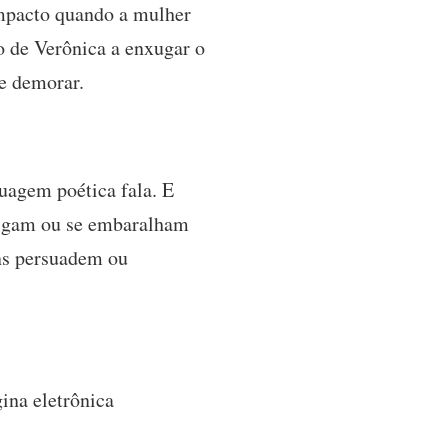
mpacto quando a mulher
 de Verônica a enxugar o
se demorar.
uagem poética fala. E
itigam ou se embaralham
ns persuadem ou
gina eletrônica