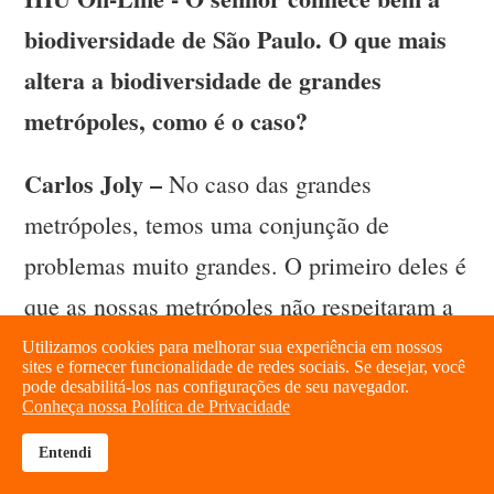
biodiversidade de São Paulo. O que mais
altera a biodiversidade de grandes
metrópoles, como é o caso?
Carlos Joly –
No caso das grandes
metrópoles, temos uma conjunção de
problemas muito grandes. O primeiro deles é
que as nossas metrópoles não respeitaram a
preservação de áreas verdes. Então, temos
Utilizamos cookies para melhorar sua experiência em nossos
sites e fornecer funcionalidade de redes sociais. Se desejar, você
uma metragem, uma área muito pequena
pode desabilitá-los nas configurações de seu navegador.
Conheça nossa Política de Privacidade
ocupada por remanescentes de vegetação
Entendi
brightness_high
share
nativa no meio das nossas cidades. A