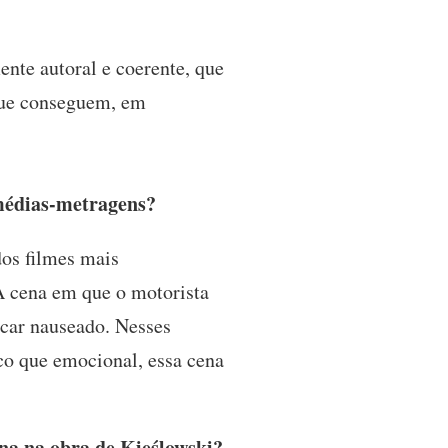
nte autoral e coerente, que
 que conseguem, em
 médias-metragens?
dos filmes mais
A cena em que o motorista
ficar nauseado. Nesses
co que emocional, essa cena
ana na obra de Kieślowski?