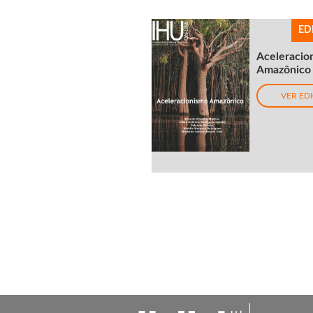
ED
Aceleracio
Amazônico
VER ED