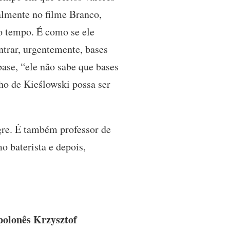
palmente no filme Branco,
o tempo. É como se ele
ntrar, urgentemente, bases
base, “ele não sabe que bases
alho de Kieślowski possa ser
gre. É também professor de
 baterista e depois,
polonês Krzysztof