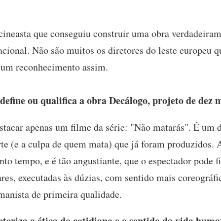
cineasta que conseguiu construir uma obra verdadeirame
nacional. Não são muitos os diretores do leste europeu
, um reconhecimento assim.
efine ou qualifica a obra Decálogo, projeto de dez
estacar apenas um filme da série: "Não matarás". É um 
te (e a culpa de quem mata) que já foram produzidos. 
anto tempo, e é tão angustiante, que o espectador pode 
res, executadas às dúzias, com sentido mais coreográfi
anista de primeira qualidade.
eriza a ética do cotidiano e o sentido da vida hum