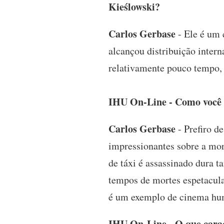
Kieślowski?
Carlos Gerbase
- Ele é um 
alcançou distribuição inter
relativamente pouco tempo
IHU On-Line - Como você d
Carlos Gerbase
- Prefiro d
impressionantes sobre a mor
de táxi é assassinado dura t
tempos de mortes espetacula
é um exemplo de cinema hum
IHU On-Line - O que caract