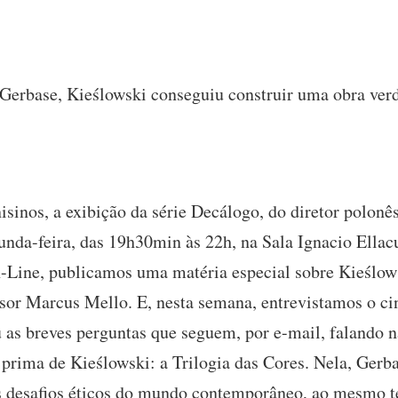
 Gerbase, Kieślowski conseguiu construir uma obra ver
isinos, a exibição da série Decálogo, do diretor polonê
egunda-feira, das 19h30min às 22h, na Sala Ignacio Ella
-Line, publicamos uma matéria especial sobre Kieślo
sor Marcus Mello. E, nesta semana, entrevistamos o ci
u as breves perguntas que seguem, por e-mail, falando
rima de Kieślowski: a Trilogia das Cores. Nela, Gerb
 desafios éticos do mundo contemporâneo, ao mesmo t