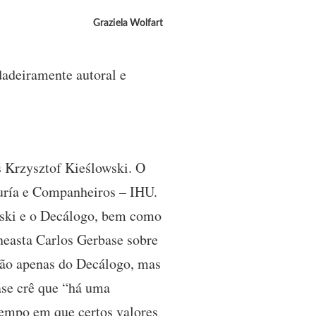
Graziela Wolfart
dadeiramente autoral e
s Krzysztof Kieślowski. O
curía e Companheiros – IHU.
wski e o Decálogo, bem como
neasta Carlos Gerbase sobre
 não apenas do Decálogo, mas
ase crê que “há uma
empo em que certos valores