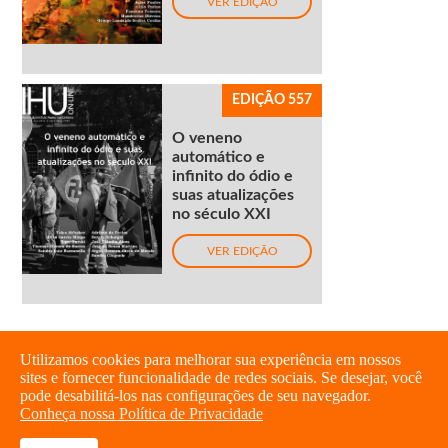
VER EDIÇÃO
EDIÇÃO 557
O veneno
automático e
infinito do ódio e
suas atualizações
no século XXI
VER EDIÇÃO
Utilizamos cookies para melhorar sua experiência em nossos
sites e fornecer funcionalidade de redes sociais. Se desejar, você
pode desabilitá-los nas configurações de seu navegador.
Conheça nossa Política de Privacidade