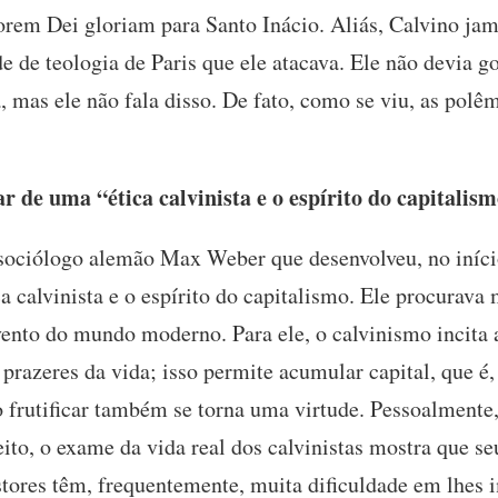
orem Dei gloriam para Santo Inácio. Aliás, Calvino j
de de teologia de Paris que ele atacava. Ele não devia g
, mas ele não fala disso. De fato, como se viu, as polêm
r de uma “ética calvinista e o espírito do capitalis
sociólogo alemão Max Weber que desenvolveu, no iníci
ca calvinista e o espírito do capitalismo. Ele procurava 
vento do mundo moderno. Para ele, o calvinismo incita a
prazeres da vida; isso permite acumular capital, que é, 
o frutificar também se torna uma virtude. Pessoalmente
eito, o exame da vida real dos calvinistas mostra que 
stores têm, frequentemente, muita dificuldade em lhes 