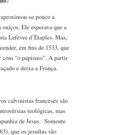
ino?
o aproximou-se pouco a
 suíços. Ele esperava que a
sta Lefèvre d’Etaples. Mas,
eender, em fins de 1533, que
er com “o papismo”. A partir
açado e deixa a França.
os calvinistas franceses são
ntrovérsias teológicas, mas
ompanhia de Jesus. Somente
3), que os jesuítas são