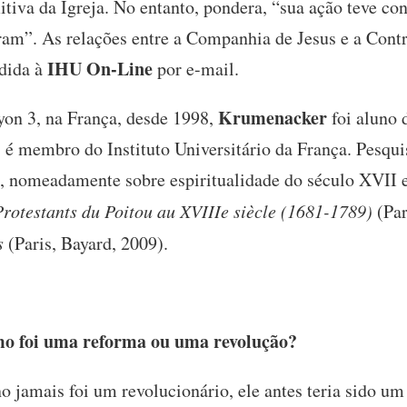
mitiva da Igreja. No entanto, pondera, “sua ação teve c
ram”. As relações entre a Companhia de Jesus e a Cont
IHU On-Line
edida à
por e-mail.
Krumenacker
yon 3, na França, desde 1998,
foi aluno 
 é membro do Instituto Universitário da França. Pesquis
, nomeadamente sobre espiritualidade do século XVII e
Protestants du Poitou au XVIIIe siècle (1681-1789)
(Par
s
(Paris, Bayard, 2009).
mo foi uma reforma ou uma revolução?
o jamais foi um revolucionário, ele antes teria sido u