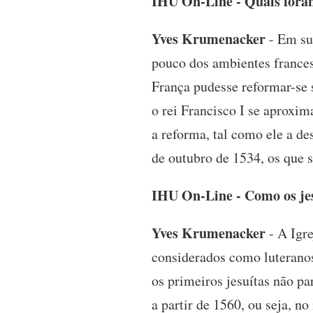
IHU On-Line - Quais foram 
Yves Krumenacker
- Em su
pouco dos ambientes frances
França pudesse reformar-se 
o rei Francisco I se aproxi
a reforma, tal como ele a de
de outubro de 1534, os que 
IHU On-Line - Como os jes
Yves Krumenacker
- A Igre
considerados como luteranos
os primeiros jesuítas não p
a partir de 1560, ou seja, 