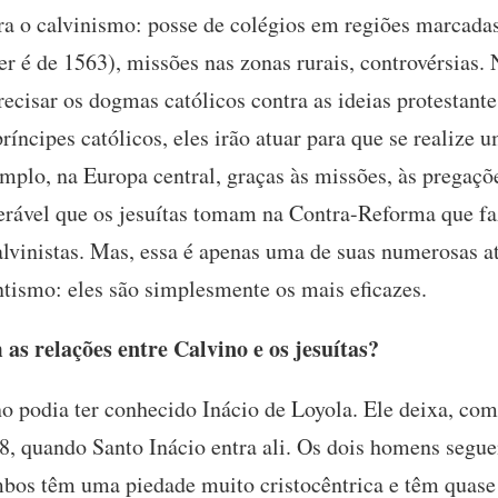
ra o calvinismo: posse de colégios em regiões marcada
r é de 1563), missões nas zonas rurais, controvérsias.
recisar os dogmas católicos contra as ideias protestant
íncipes católicos, eles irão atuar para que se realize 
emplo, na Europa central, graças às missões, às pregaç
derável que os jesuítas tomam na Contra-Reforma que fa
alvinistas. Mas, essa é apenas uma de suas numerosas at
ntismo: eles são simplesmente os mais eficazes.
s relações entre Calvino e os jesuítas?
o podia ter conhecido Inácio de Loyola. Ele deixa, com 
, quando Santo Inácio entra ali. Os dois homens segu
s têm uma piedade muito cristocêntrica e têm quase 