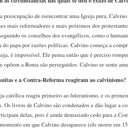
as circunstâncias nas quais se deu o exílio de Calv
a preocupação de reencontrar uma Igreja pura, Calvin
es mais reformadores e mais próximos dos protestantes
seguindo os conselhos dos evangélicos, como o humani
ma do papa por razões políticas. Calvino começa a compr
seja, é impossível. Ele pensa então que é preciso romp
se opõem a Roma são perseguidos. Calvino se sente ame
uítas e a Contra-Reforma reagiram ao calvinismo?
ja católica reagiu primeiro ao luteranismo, e os primeir
. Os livros de Calvino são condenados e dão lugar a co
articipam delas, pois é ainda demasiado cedo para a C
no momento em que Calvino desaparece (ele morre em 156