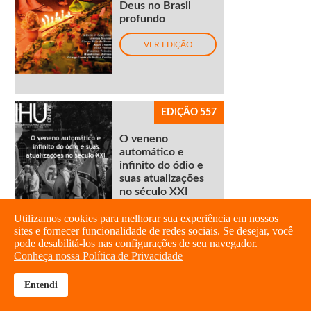
Deus no Brasil
profundo
VER EDIÇÃO
EDIÇÃO 557
O veneno
automático e
infinito do ódio e
suas atualizações
no século XXI
Utilizamos cookies para melhorar sua experiência em nossos
VER EDIÇÃO
sites e fornecer funcionalidade de redes sociais. Se desejar, você
pode desabilitá-los nas configurações de seu navegador.
Conheça nossa Política de Privacidade
Entendi
brightness_high
share