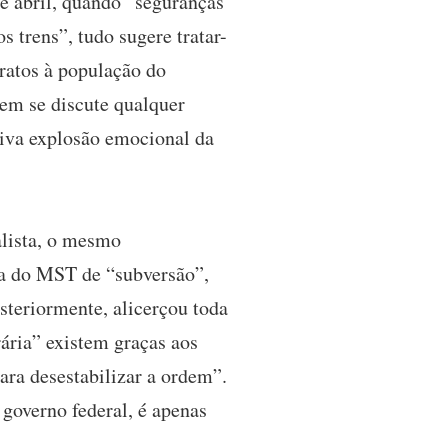
de abril, quando “seguranças
 trens”, tudo sugere tratar-
ratos à população do
nem se discute qualquer
siva explosão emocional da
alista, o mesmo
ica do MST de “subversão”,
osteriormente, alicerçou toda
rária” existem graças aos
ara desestabilizar a ordem”.
governo federal, é apenas