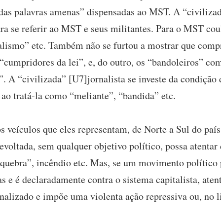
 das palavras amenas” dispensadas ao MST. A “civiliza
a se referir ao MST e seus militantes. Para o MST coub
dalismo” etc. Também não se furtou a mostrar que com
 “cumpridores da lei”, e, do outro, os “bandoleiros” com
 A “civilizada” [U7]jornalista se investe da condição d
o tratá-la como “meliante”, “bandida” etc.
 os veículos que eles representam, de Norte a Sul do paí
voltada, sem qualquer objetivo político, possa atentar
-quebra”, incêndio etc. Mas, se um movimento político 
s e é declaradamente contra o sistema capitalista, aten
inalizado e impõe uma violenta ação repressiva ou, no li