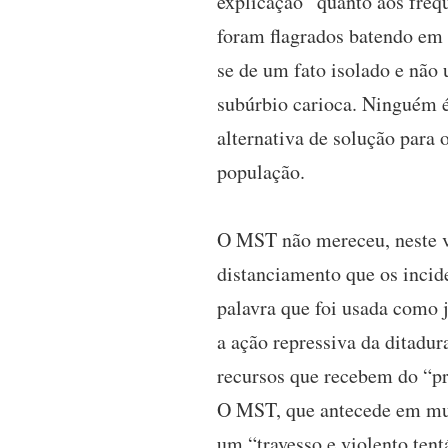
explicação” quanto aos frequ
foram flagrados batendo em p
se de um fato isolado e não
subúrbio carioca. Ninguém é
alternativa de solução para
população.
O MST não mereceu, neste veí
distanciamento que os incide
palavra que foi usada como j
a ação repressiva da ditadur
recursos que recebem do “pró
O MST, que antecede em muit
um “travesso e violento tent