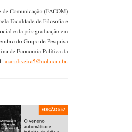
ade de Comunicação (FACOM)
ela Faculdade de Filosofia e
cial e da pós-graduação em
membro do Grupo de Pesquisa
ina de Economia Política da
l:
asa-oliveira5@uol.com.br
.
EDIÇÃO 557
O veneno
automático e