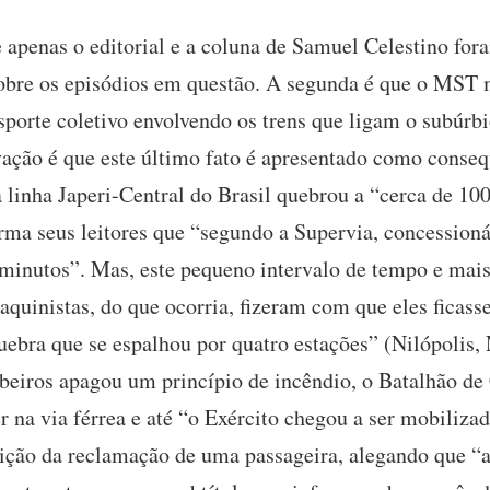
 apenas o editorial e a coluna de Samuel Celestino for
 sobre os episódios em questão. A segunda é que o MS
porte coletivo envolvendo os trens que ligam o subúrbi
rvação é que este último fato é apresentado como cons
a linha Japeri-Central do Brasil quebrou a “cerca de 10
orma seus leitores que “segundo a Supervia, concession
 minutos”. Mas, este pequeno intervalo de tempo e mais 
aquinistas, do que ocorria, fizeram com que eles ficass
bra que se espalhou por quatro estações” (Nilópolis,
iros apagou um princípio de incêndio, o Batalhão de 
 na via férrea e até “o Exército chegou a ser mobilizad
rição da reclamação de uma passageira, alegando que 