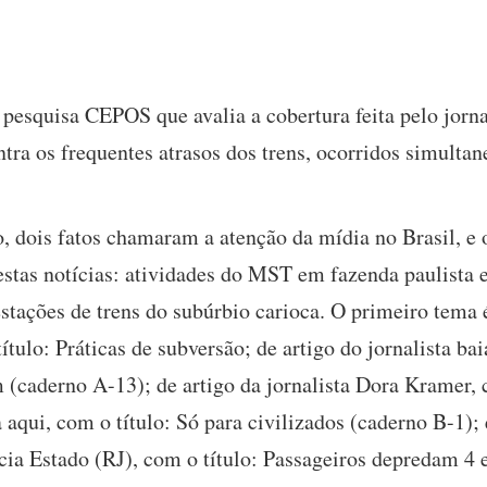
e pesquisa CEPOS que avalia a cobertura feita pelo jor
ntra os frequentes atrasos dos trens, ocorridos simulta
o, dois fatos chamaram a atenção da mídia no Brasil, e
 estas notícias: atividades do MST em fazenda paulista 
tações de trens do subúrbio carioca. O primeiro tema é
ítulo: Práticas de subversão; de artigo do jornalista b
m (caderno A-13); de artigo da jornalista Dora Kramer,
a aqui, com o título: Só para civilizados (caderno B-1);
ia Estado (RJ), com o título: Passageiros depredam 4 