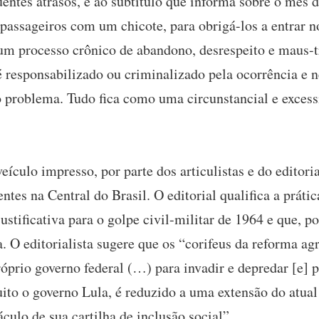
entes atrasos, e ao subtítulo que informa sobre o mês 
assageiros com um chicote, para obrigá-los a entrar nos
 um processo crônico de abandono, desrespeito e maus-t
 responsabilizado ou criminalizado pela ocorrência e 
 o problema. Tudo fica como uma circunstancial e exces
culo impresso, por parte dos articulistas e do editori
ntes na Central do Brasil. O editorial qualifica a prát
ustificativa para o golpe civil-militar de 1964 e que, p
a. O editorialista sugere que os “corifeus da reforma ag
prio governo federal (…) para invadir e depredar [e] p
o o governo Lula, é reduzido a uma extensão do atual 
áculo de sua cartilha de inclusão social”.