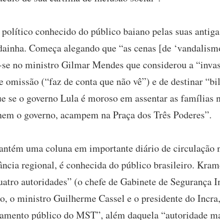
 político conhecido do público baiano pelas suas antig
adainha. Começa alegando que “as cenas [de ‘vandalism
-se no ministro Gilmar Mendes que considerou a “invas
 omissão (“faz de conta que não vê”) e de destinar “bil
e se o governo Lula é moroso em assentar as famílias 
nem o governo, acampem na Praça dos Três Poderes”.
ntém uma coluna em importante diário de circulação n
ncia regional, é conhecida do público brasileiro. Kram
quatro autoridades” (o chefe de Gabinete de Segurança I
o, o ministro Guilherme Cassel e o presidente do Incra,
iamento público do MST”, além daquela “autoridade ma