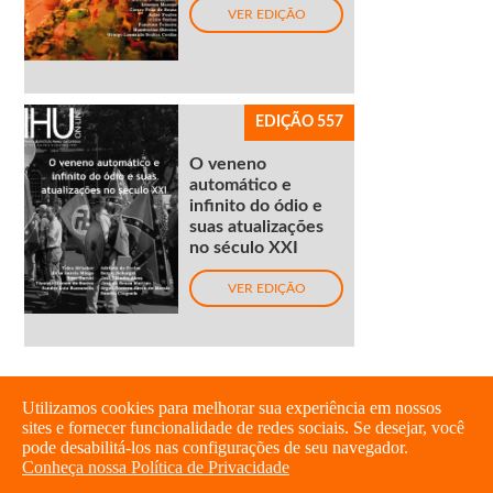
VER EDIÇÃO
EDIÇÃO 557
O veneno
automático e
infinito do ódio e
suas atualizações
no século XXI
VER EDIÇÃO
Utilizamos cookies para melhorar sua experiência em nossos
sites e fornecer funcionalidade de redes sociais. Se desejar, você
pode desabilitá-los nas configurações de seu navegador.
Conheça nossa Política de Privacidade