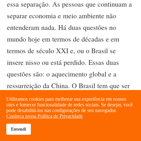
essa separação. As pessoas que continuam a
separar economia e meio ambiente não
entenderam nada. Há duas questões no
mundo hoje em termos de décadas e em
termos de século XXI e, ou o Brasil se
insere nisso ou está perdido. Essas duas
questões são: o aquecimento global e a
ressurreição da China. O Brasil tem que ser
competitivo, mas, ao mesmo tempo, com
Utilizamos cookies para melhorar sua experiência em nossos
sites e fornecer funcionalidade de redes sociais. Se desejar, você
sustentabilidade ambiental. Essa equação é
pode desabilitá-los nas configurações de seu navegador.
Conheça nossa Política de Privacidade
econômica. É disso que os candidatos com
Entendi
cabeça mais “cepalina”, como é o caso do
brightness_high
share