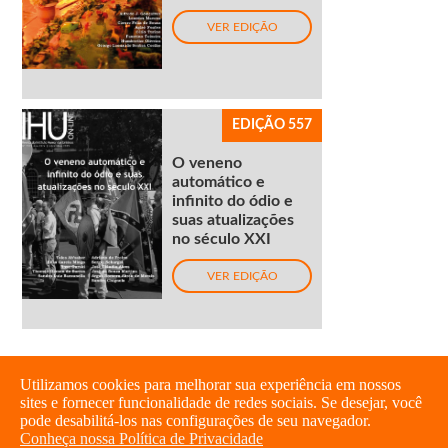
VER EDIÇÃO
EDIÇÃO 557
O veneno
automático e
infinito do ódio e
suas atualizações
no século XXI
VER EDIÇÃO
Utilizamos cookies para melhorar sua experiência em nossos
sites e fornecer funcionalidade de redes sociais. Se desejar, você
pode desabilitá-los nas configurações de seu navegador.
Conheça nossa Política de Privacidade