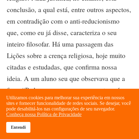
conclusão, a qual está, entre outros aspectos,
em contradição com o anti-reducionismo
que, como eu já disse, caracteriza o seu
inteiro filosofar. Há uma passagem das
Lições sobre a crença religiosa, hoje muito
citadas e estudadas, que confirma nossa
ideia. A um aluno seu que observava que a
frase “Poderemos ver-nos novamente após a
Utilizamos cookies para melhorar sua experiência em nossos
morte”, dita a um amigo por alguém que
sites e fornecer funcionalidade de redes sociais. Se desejar, você
pode desabilitá-los nas configurações de seu navegador.
temesse não retornar de sua longa viagem,
Conheça nossa Política de Privacidade
podia ser entendida como a expressão
Entendi
brightness_high
share
figurada de certo comportamento,