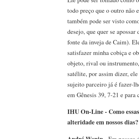
todo preço que o outro não 
também pode ser visto como
desejo, que quer se apossar
fonte da inveja de Caim). E
satisfazer minha cobiça e obt
objeto, rival ou instrument
satélite, por assim dizer, el
sujeito parceiro já é fazer-l
em Gênesis 39, 7-21 e para 
IHU On-Line - Como essas 
alteridade em nossos dias?
André Wenin
- Em nossos di