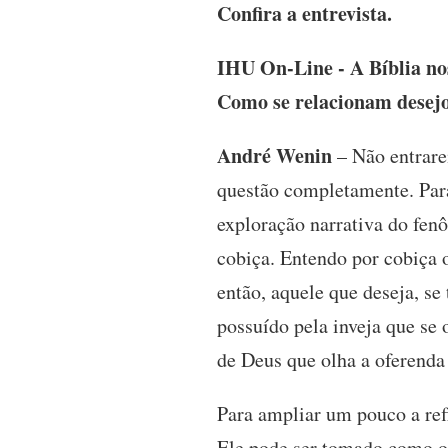
Confira a entrevista.
IHU On-Line - A Bíblia no
Como se relacionam desejo 
André Wenin
– Não entrarei
questão completamente. Para 
exploração narrativa do fen
cobiça. Entendo por cobiça o
então, aquele que deseja, se
possuído pela inveja que se o
de Deus que olha a oferenda
Para ampliar um pouco a ref
Ele pode ser tomado como o o