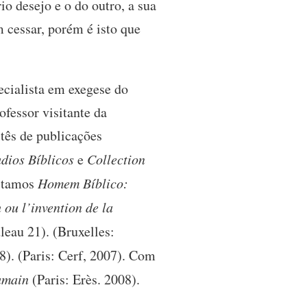
o desejo e o do outro, a sua
m cessar, porém é isto que
ecialista em exegese do
ofessor visitante da
tês de publicações
udios Bíblicos
e
Collection
citamos
Homem Bíblico:
 ou l’invention de la
uleau 21). (Bruxelles:
8). (Paris: Cerf, 2007). Com
umain
(Paris: Erès. 2008).