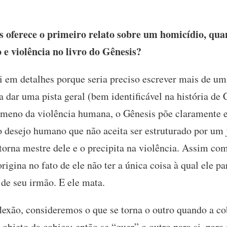
s oferece o primeiro relato sobre um homicídio, qu
e violência no livro do Gênesis?
 em detalhes porque seria preciso escrever mais de um 
dar uma pista geral (bem identificável na história de C
ômeno da violência humana, o Gênesis põe claramente e
 desejo humano que não aceita ser estruturado por um j
 torna mestre dele e o precipita na violência. Assim c
rigina no fato de ele não ter a única coisa à qual ele pa
 de seu irmão. E ele mata.
lexão, consideremos o que se torna o outro quando a co
bjeto da cobiça: então se “quer” o outro para si, para s