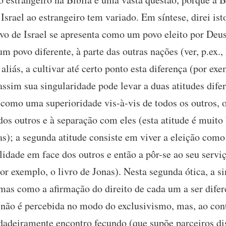
 Israel ao estrangeiro tem variado. Em síntese, direi i
o de Israel se apresenta como um povo eleito por Deus
um povo diferente, à parte das outras nações (ver, p.ex.,
aliás, a cultivar até certo ponto esta diferença (por exe
 assim sua singularidade pode levar a duas atitudes dife
 como uma superioridade vis-à-vis de todos os outros,
dos outros e à separação com eles (esta atitude é muit
as); a segunda atitude consiste em viver a eleição com
idade em face dos outros e então a pôr-se ao seu ser
por exemplo, o livro de Jonas). Nesta segunda ótica, a s
as como a afirmação do direito de cada um a ser difere
de não é percebida no modo do exclusivismo, mas, ao con
dadeiramente encontro fecundo (que supõe parceiros dis