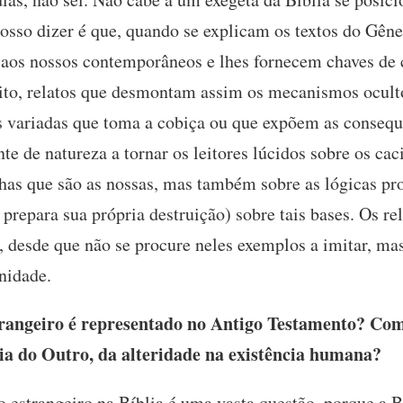
posso dizer é que, quando se explicam os textos do Gêne
ar aos nossos contemporâneos e lhes fornecem chaves de
ito, relatos que desmontam assim os mecanismos ocult
s variadas que toma a cobiça ou que expõem as consequê
te de natureza a tornar os leitores lúcidos sobre os caci
has que são as nossas, mas também sobre as lógicas pr
 prepara sua própria destruição) sobre tais bases. Os 
e, desde que não se procure neles exemplos a imitar, m
nidade.
angeiro é representado no Antigo Testamento? Como 
cia do Outro, da alteridade na existência humana?
 estrangeiro na Bíblia é uma vasta questão, porque a B