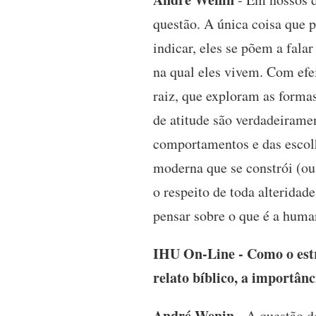
questão. A única coisa que 
indicar, eles se põem a fal
na qual eles vivem. Com efe
raiz, que exploram as forma
de atitude são verdadeiramen
comportamentos e das escol
moderna que se constrói (ou
o respeito de toda alteridad
pensar sobre o que é a huma
IHU On-Line - Como o estr
relato bíblico, a importân
André Wenin
- A questão do