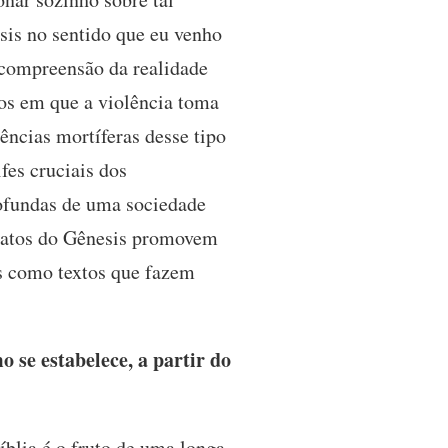
sis no sentido que eu venho
 compreensão da realidade
os em que a violência toma
ncias mortíferas desse tipo
fes cruciais dos
ofundas de uma sociedade
relatos do Gênesis promovem
as como textos que fazem
se estabelece, a partir do
íblia é o fruto de uma longa