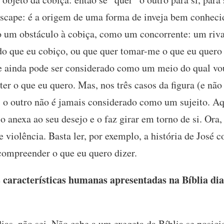
escape: é a origem de uma forma de inveja bem conheci
 um obstáculo à cobiça, como um concorrente: um riva
 do que eu cobiço, ou que quer tomar-me o que eu quero
le ainda pode ser considerado como um meio do qual vo
er o que eu quero. Mas, nos três casos da figura (e não 
o, o outro não é jamais considerado como um sujeito. A
e o anexa ao seu desejo e o faz girar em torno de si. Ora,
he violência. Basta ler, por exemplo, a história de José
compreender o que eu quero dizer.
características humanas apresentadas na Bíblia dia
as, não sei. Não cabe a um exegeta da Bíblia se posici