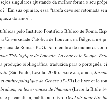
sejos singulares ajustando da melhor forma o seu própri
ro?” Em sua opinião, essa “tarefa deve ser retomada se
riqueza do amor”.
íblicas pelo Instituto Pontifício Bíblico de Roma. Esp
a Universidade Católica de Louvain, na Bélgica, e é pr
egoriana de Roma - PUG. Foi membro de inúmeros comi
vue Théologique de Louvain, La char et le Souffle, Est
ua produção bibliográfica, traduzida para o português, 
ento
(São Paulo, Loyola: 2006). Escreveu, ainda,
Joseph
ve et anthropologique de Genèse 35–50
(Le livre et le ro
braham, ou les errances de l'humain
(Livre la Bible 14
ra e psicanalista, publicou o livro
Des Lois pour être h