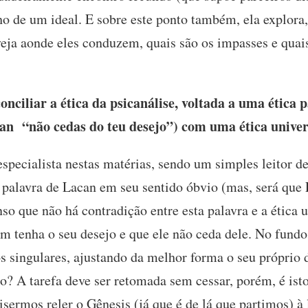
 de um ideal. E sobre este ponto também, ela explora, 
 veja aonde eles conduzem, quais são os impasses e quai
onciliar a ética da psicanálise, voltada a uma ética
can “não cedas do teu desejo”) com uma ética univer
specialista nestas matérias, sendo um simples leitor de
a palavra de Lacan em seu sentido óbvio (mas, será que
so que não há contradição entre esta palavra e a ética u
m tenha o seu desejo e que ele não ceda dele. No fund
s singulares, ajustando da melhor forma o seu próprio d
ro? A tarefa deve ser retomada sem cessar, porém, é isto
isermos reler o Gênesis (já que é de lá que partimos) à l