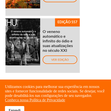
EDIÇÃO 557
O veneno
automático e
infinito do ódio e
suas atualizações
no século XXI
VER EDIÇÃO
Utilizamos cookies para melhorar sua experiência em nossos
sites e fornecer funcionalidade de redes sociais. Se desejar, você
pode desabilitá-los nas configurações de seu navegador.
Conheça nossa Política de Privacidade
Entendi